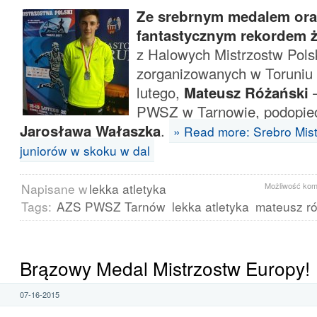
Ze srebrnym medalem ora
fantastycznym rekordem 
z Halowych Mistrzostw Pols
zorganizowanych w Toruniu 
lutego,
Mateusz Różański
–
PWSZ w Tarnowie, podopiec
Jarosława Wałaszka
.
» Read more: Srebro Mist
juniorów w skoku w dal
Napisane w
lekka atletyka
Możliwość ko
Tags:
AZS PWSZ Tarnów
lekka atletyka
mateusz ró
Brązowy Medal Mistrzostw Europy!
07-16-2015