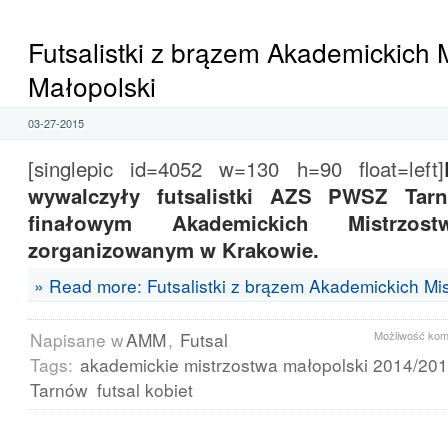
Futsalistki z brązem Akademickich 
Małopolski
03-27-2015
[singlepic id=4052 w=130 h=90 float=left]
wywalczyły futsalistki AZS PWSZ Tar
finałowym Akademickich Mistrzost
zorganizowanym w Krakowie.
» Read more: Futsalistki z brązem Akademickich Mi
Napisane w
AMM
,
Futsal
Możliwość ko
Tags:
akademickie mistrzostwa małopolski 2014/20
Tarnów
futsal kobiet