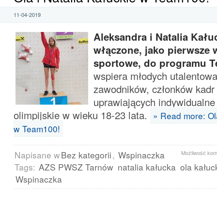
11-04-2019
Aleksandra i Natalia Kału
włączone, jako pierwsze 
sportowe, do programu 
wspiera młodych utalentow
zawodników, członków kadr
uprawiających indywidualne
olimpijskie w wieku 18-23 lata.
» Read more: Ola
w Team100!
Napisane w
Bez kategorii
,
Wspinaczka
Możliwość ko
Tags:
AZS PWSZ Tarnów
natalia kałucka
ola kałuc
Wspinaczka