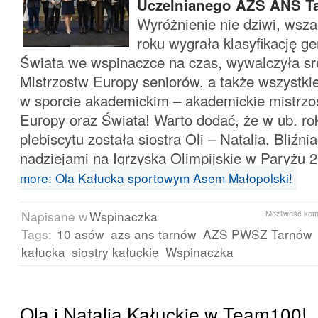
Uczelnianego AZS ANS T
Wyróżnienie nie dziwi, wsz
roku wygrała klasyfikację g
Świata we wspinaczce na czas, wywalczyła s
Mistrzostw Europy seniorów, a także wszystkie
w sporcie akademickim – akademickie mistrzos
Europy oraz Świata! Warto dodać, że w ub. ro
plebiscytu została siostra Oli – Natalia. Bliźni
nadziejami na Igrzyska Olimpijskie w Paryżu 
more: Ola Kałucka sportowym Asem Małopolski!
Napisane w
Wspinaczka
Możliwość ko
Tags:
10 asów
azs ans tarnów
AZS PWSZ Tarnów
kałucka
siostry kałuckie
Wspinaczka
Ola i Natalia Kałuckie w Team100!