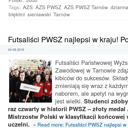
Tags:
AZS
AZS PWSZ
AZS PWSZ Tarnów
dziarm
błękitni
sieniawski
Tarnów
Futsaliści PWSZ najlepsi w kraju! P
04-08-2019
Futsaliści Państwowej Wyżs
Zawodowej w Tarnowie zdąż
kibiców do sukcesów. Skład
zmieniają się wraz z każdy
naborem, ale apetyt na wyg
jest wielki.
Studenci zdoby
raz czwarty w historii PWSZ – złoty meda
Mistrzostw Polski w klasyfikacji końcowej
uczelni.
» Read more: Futsaliści PWSZ najlepsi w 