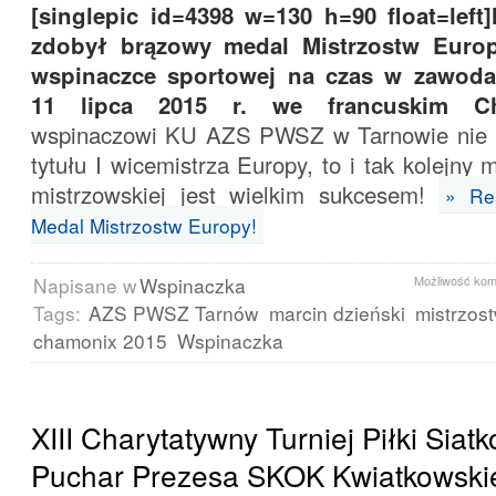
[singlepic id=4398 w=130 h=90 float=left
zdobył brązowy medal Mistrzostw Euro
wspinaczce sportowej na czas w zawoda
11 lipca 2015 r. we francuskim Ch
wspinaczowi KU AZS PWSZ w Tarnowie nie u
tytułu I wicemistrza Europy, to i tak kolejny
mistrzowskiej jest wielkim sukcesem!
» Re
Medal Mistrzostw Europy!
Napisane w
Wspinaczka
Możliwość ko
Tags:
AZS PWSZ Tarnów
marcin dzieński
mistrzos
chamonix 2015
Wspinaczka
XIII Charytatywny Turniej Piłki Siat
Puchar Prezesa SKOK Kwiatkowski