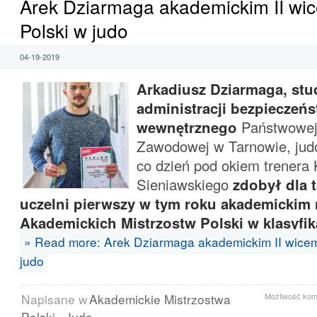
Arek Dziarmaga akademickim II wi
Polski w judo
04-19-2019
Arkadiusz Dziarmaga, stu
administracji bezpieczeń
wewnętrznego
Państwowej
Zawodowej w Tarnowie, judo
co dzień pod okiem trenera 
Sieniawskiego
zdobył dla 
uczelni pierwszy w tym roku akademickim
Akademickich Mistrzostw Polski w klasyfik
» Read more: Arek Dziarmaga akademickim II wicem
judo
Napisane w
Akademickie Mistrzostwa
Możliwość ko
Polski
,
Judo