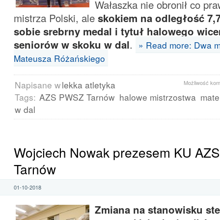
Wałaszka nie obronił co pra
mistrza Polski, ale
skokiem na odległość 7,
sobie srebrny medal i tytuł halowego wice
seniorów w skoku w dal
.
» Read more: Dwa m
Mateusza Różańskiego
Napisane w
lekka atletyka
Możliwość ko
Tags:
AZS PWSZ Tarnów
halowe mistrzostwa
mate
w dal
Wojciech Nowak prezesem KU AZ
Tarnów
01-10-2018
Zmiana na stanowisku ste