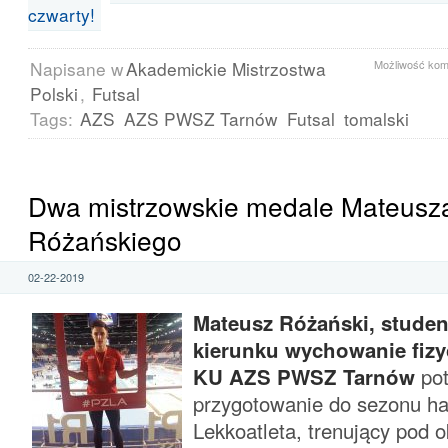
czwarty!
Napisane w
Akademickie Mistrzostwa
Możliwość ko
Polski
,
Futsal
Tags:
AZS
AZS PWSZ Tarnów
Futsal
tomalski
Dwa mistrzowskie medale Mateusz
Różańskiego
02-22-2019
Mateusz Różański, student
kierunku wychowanie fizy
KU AZS PWSZ Tarnów
pot
przygotowanie do sezonu h
Lekkoatleta, trenujący pod 