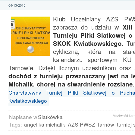
04-13-2015
Klub Uczelniany AZS PW
zaprasza do udziału w
XII
Turnieju Piłki Siatkowej o
SKOK Kwiatkowskiego
. Tu
cykliczną, która na sta
kalendarzu sportowym 
Tarnowie. Dzięki licznym uczestnikom ora
dochód z turnieju przeznaczany jest na l
Michalik, chorej na stwardnienie rozsiane
Charytatywny Turniej Piłki Siatkowej o Puc
Kwiatkowskiego
Napisane w
Siatkówka
Możliwość ko
Tags:
angelika michalik
AZS PWSZ Tarnów
turniej