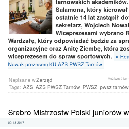
tarnowskich akademików.
Salamona, który kierował
ostatnie 14 lat zastąpił 
sekretarz, Wojciech Nowa
Wiceprezesami wybrano R
Wardzałę, który odpowiadać będzie za sp
organizacyjne oraz Anitę Ziembę, która zo
wiceprezesem do spraw sportowych.
» Rea
Nowak prezesem KU AZS PWSZ Tarnów
Napisane w
Zarząd
Możliwość ko
Tags:
AZS
AZS PWSZ Tarnów
PWSZ
pwsz tarnów
Srebro Mistrzostw Polski juniorów w
02-13-2017