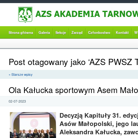
Strona główna
Galeria
Sekcje
Zarząd
Członkostwo
Kontakt
W
Post otagowany jako ‘AZS PWSZ 
« Starsze wpisy
Ola Kałucka sportowym Asem Małop
02-07-2023
Decyzją Kapituły 31. edycj
Asów Małopolski, jego la
Aleksandra Kałucka, zaw