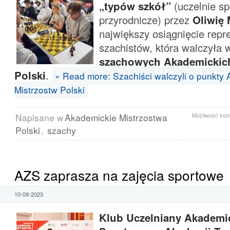
„typów szkół”
(uczelnie sp
przyrodnicze) przez
Oliwię
największy osiągnięcie repr
szachistów, która walczyła 
szachowych Akademickich
Polski
.
» Read more: Szachiści walczyli o punkty
Mistrzostw Polski
Napisane w
Akademickie Mistrzostwa
Możliwość ko
Polski
,
szachy
AZS zaprasza na zajęcia sportowe
10-09-2023
Klub Uczelniany Akademi