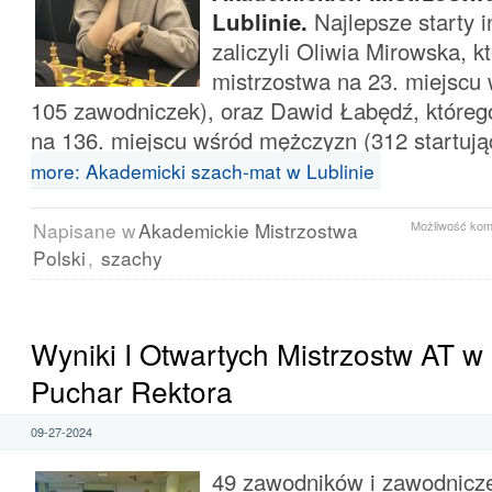
Lublinie.
Najlepsze starty 
zaliczyli Oliwia Mirowska, k
mistrzostwa na 23. miejscu 
105 zawodniczek), oraz Dawid Łabędź, któreg
na 136. miejscu wśród mężczyzn (312 startują
more: Akademicki szach-mat w Lublinie
Napisane w
Akademickie Mistrzostwa
Możliwość ko
Polski
,
szachy
Wyniki I Otwartych Mistrzostw AT w
Puchar Rektora
09-27-2024
49 zawodników i zawodnicze