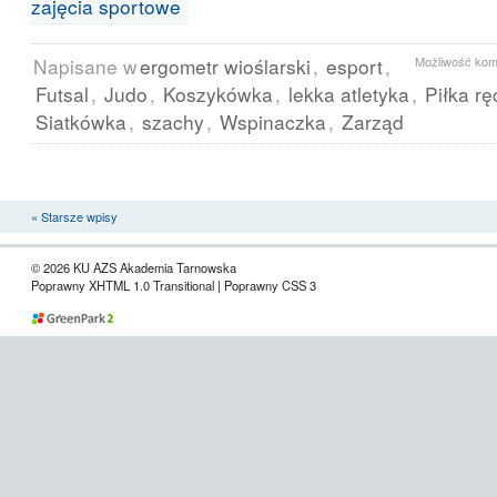
zajęcia sportowe
Napisane w
ergometr wioślarski
,
esport
,
Możliwość ko
Futsal
,
Judo
,
Koszykówka
,
lekka atletyka
,
Piłka r
Siatkówka
,
szachy
,
Wspinaczka
,
Zarząd
« Starsze wpisy
© 2026 KU AZS Akademia Tarnowska
Poprawny XHTML 1.0 Transitional | Poprawny CSS 3