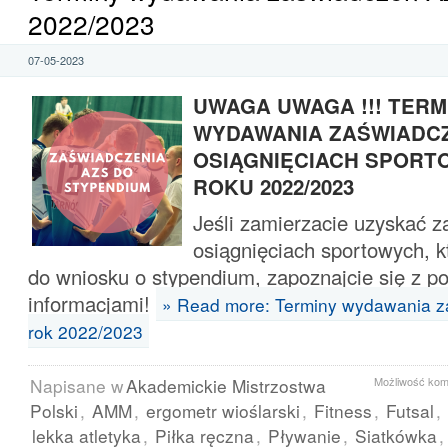
2022/2023
07-05-2023
UWAGA UWAGA !!! TERM
WYDAWANIA ZAŚWIADCZ
OSIĄGNIĘCIACH SPORT
ROKU 2022/2023
Jeśli zamierzacie uzyskać z
osiągnięciach sportowych, k
do wniosku o stypendium, zapoznajcie się z p
informacjami!
» Read more: Terminy wydawania 
rok 2022/2023
Napisane w
Akademickie Mistrzostwa
Możliwość ko
Polski
,
AMM
,
ergometr wioślarski
,
Fitness
,
Futsal
,
lekka atletyka
,
Piłka ręczna
,
Pływanie
,
Siatkówka