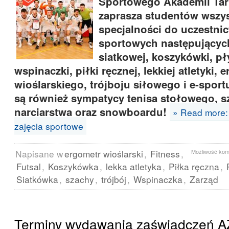
Sportowego Akademii Tar
zaprasza studentów wszys
specjalności do uczestnic
sportowych następujących 
siatkowej, koszykówki, pł
wspinaczki, piłki ręcznej, lekkiej atletyki,
wioślarskiego, trójboju siłowego i e-spor
są również sympatycy tenisa stołowego, 
narciarstwa oraz snowboardu!
» Read more:
zajęcia sportowe
Napisane w
ergometr wioślarski
,
Fitness
,
Możliwość ko
Futsal
,
Koszykówka
,
lekka atletyka
,
Piłka ręczna
,
Siatkówka
,
szachy
,
trójbój
,
Wspinaczka
,
Zarząd
Terminy wydawania zaświadczeń A