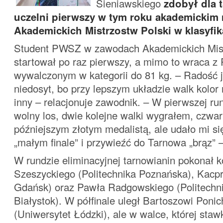
Sieniawskiego
zdobył dla 
uczelni pierwszy w tym roku akademickim
Akademickich Mistrzostw Polski w klasyfik
Student PWSZ w zawodach Akademickich Mist
startował po raz pierwszy, a mimo to wraca z
wywalczonym w kategorii do 81 kg. – Radość je
niedosyt, bo przy lepszym układzie walk kolo
inny – relacjonuje zawodnik. – W pierwszej r
wolny los, dwie kolejne walki wygrałem, czwa
późniejszym złotym medalistą, ale udało mi s
„małym finale” i przywieźć do Tarnowa „brąz” 
W rundzie eliminacyjnej tarnowianin pokonał k
Szeszyckiego (Politechnika Poznańska), Kacp
Gdańsk) oraz Pawła Radgowskiego (Politechn
Białystok). W półfinale uległ Bartoszowi Ponic
(Uniwersytet Łódzki), ale w walce, której sta