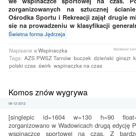
we wspinaczce sportowej na czas. P
zorganizowanych na sztucznej ściani
Ośrodka Sportu i Rekreacji zajął drugie m
się na prowadzeniu w klasyfikacji general
Świetna forma Jędrzeja
Napisane w
Wspinaczka
Możliwość ko
Tags:
AZS PWSZ Tarnów
buczek
dzieński
ginszt
k
polski czas
świrk
wspinaczka na czas
Komos znów wygrywa
06-12-2012
[singlepic id=1604 w=130 h=90 float=
zorganizowano w Wadowicach drugą edycję P
wspinaczce sportowej na czas. Z bardz