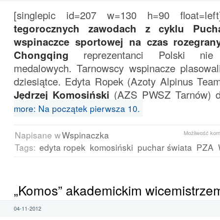
[singlepic id=207 w=130 h=90 float=left
tegorocznych zawodach z cyklu Puch
wspinaczce sportowej na czas rozegran
Chongqing
reprezentanci Polski nie
medalowych. Tarnowscy wspinacze plasowal
dziesiątce. Edyta Ropek (Azoty Alpinus Team
Jędrzej Komosiński
(AZS PWSZ Tarnów) d
more: Na początek pierwsza 10.
Napisane w
Wspinaczka
Możliwość ko
Tags:
edyta ropek
komosiński
puchar świata
PZA
„Komos” akademickim wicemistrzem
04-11-2012