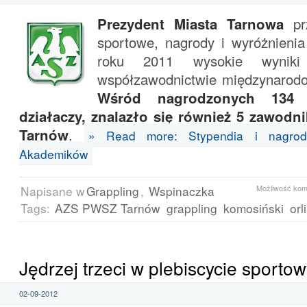
Prezydent Miasta Tarnowa
pr
sportowe, nagrody i wyróżnienia
roku 2011 wysokie wynik
współzawodnictwie międzynarod
Wśród nagrodzonych 134 
działaczy, znalazło się również 5 zawo
Tarnów
.
» Read more: Stypendia i nagrod
Akademików
Napisane w
Grappling
,
Wspinaczka
Możliwość ko
Tags:
AZS PWSZ Tarnów
grappling
komosiński
orl
Jędrzej trzeci w plebiscycie sporto
02-09-2012