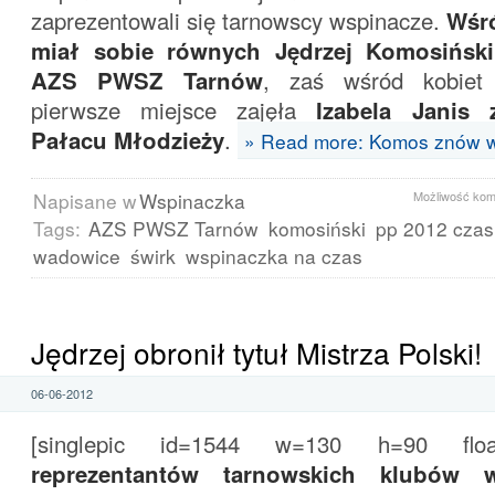
zaprezentowali się tarnowscy wspinacze.
Wśr
miał sobie równych Jędrzej Komosiński
AZS PWSZ Tarnów
, zaś wśród kobiet 
pierwsze miejsce zajęła
Izabela Janis 
Pałacu Młodzieży
.
» Read more: Komos znów 
Napisane w
Wspinaczka
Możliwość ko
Tags:
AZS PWSZ Tarnów
komosiński
pp 2012 czas
wadowice
świrk
wspinaczka na czas
Jędrzej obronił tytuł Mistrza Polski!
06-06-2012
[singlepic id=1544 w=130 h=90 float=
reprezentantów tarnowskich klubów w