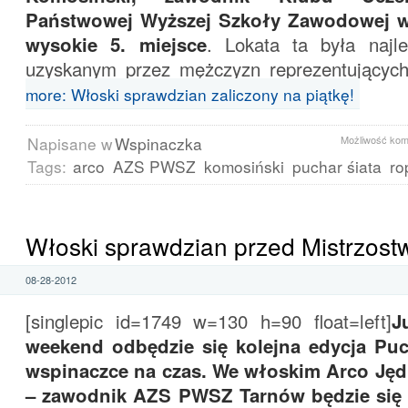
Państwowej Wyższej Szkoły Zawodowej w
wysokie 5. miejsce
. Lokata ta była najl
uzyskanym przez mężczyzn reprezentującyc
more: Włoski sprawdzian zaliczony na piątkę!
Napisane w
Wspinaczka
Możliwość ko
Tags:
arco
AZS PWSZ
komosiński
puchar śiata
ro
Włoski sprawdzian przed Mistrzost
08-28-2012
[singlepic id=1749 w=130 h=90 float=left]
J
weekend odbędzie się kolejna edycja Pu
wspinaczce na czas. We włoskim Arco Jęd
– zawodnik AZS PWSZ Tarnów będzie się 