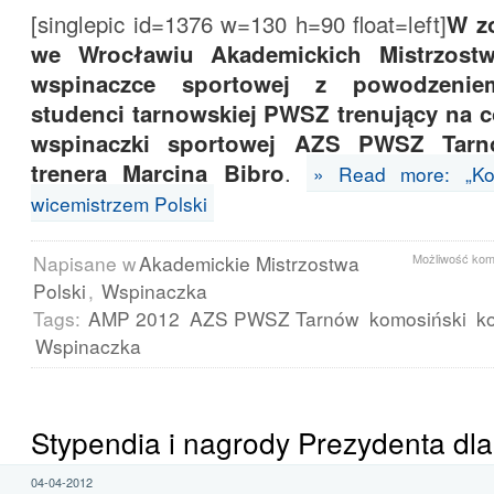
[singlepic id=1376 w=130 h=90 float=left]
W z
we Wrocławiu Akademickich Mistrzost
wspinaczce sportowej z powodzeniem
studenci tarnowskiej PWSZ trenujący na c
wspinaczki sportowej AZS PWSZ Tar
trenera Marcina Bibro
.
» Read more: „Ko
wicemistrzem Polski
Napisane w
Akademickie Mistrzostwa
Możliwość ko
Polski
,
Wspinaczka
Tags:
AMP 2012
AZS PWSZ Tarnów
komosiński
k
Wspinaczka
Stypendia i nagrody Prezydenta d
04-04-2012