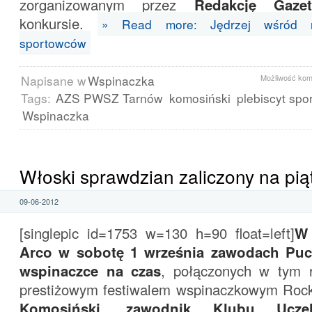
zorganizowanym przez
Redakcję Gazet
konkursie.
» Read more: Jędrzej wśród naj
sportowców
Napisane w
Wspinaczka
Możliwość ko
Tags:
AZS PWSZ Tarnów
komosiński
plebiscyt sp
Wspinaczka
Włoski sprawdzian zaliczony na pią
09-06-2012
[singlepic id=1753 w=130 h=90 float=left]
W 
Arco w sobotę 1 września zawodach Puc
wspinaczce na czas
, połączonych w tym 
prestiżowym festiwalem wspinaczkowym Roc
Komosiński, zawodnik Klubu Ucze