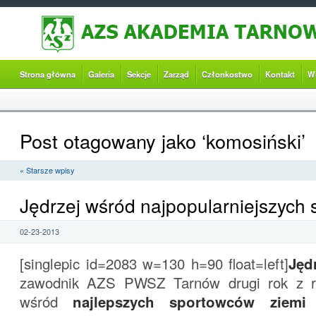
Strona główna
Galeria
Sekcje
Zarząd
Członkostwo
Kontakt
W
Post otagowany jako ‘komosiński’
« Starsze wpisy
Jędrzej wśród najpopularniejszych
02-23-2013
[singlepic id=2083 w=130 h=90 float=left]
Jęd
zawodnik AZS PWSZ Tarnów drugi rok z rz
wśród
najlepszych sportowców ziemi 