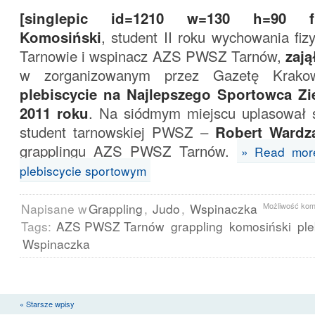
[singlepic id=1210 w=130 h=90 float
Komosiński
, student II roku wychowania f
Tarnowie i wspinacz AZS PWSZ Tarnów,
zają
w zorganizowanym przez Gazetę Krako
plebiscycie na Najlepszego Sportowca Zi
2011 roku
. Na siódmym miejscu uplasował s
student tarnowskiej PWSZ –
Robert Wardz
grapplingu AZS PWSZ Tarnów.
» Read more
plebiscycie sportowym
Napisane w
Grappling
,
Judo
,
Wspinaczka
Możliwość ko
Tags:
AZS PWSZ Tarnów
grappling
komosiński
ple
Wspinaczka
« Starsze wpisy