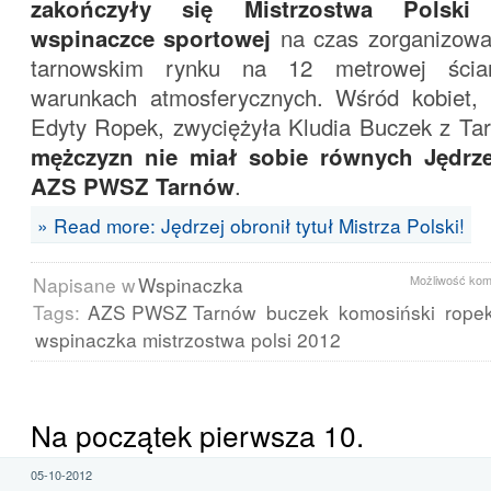
zakończyły się Mistrzostwa Polsk
wspinaczce sportowej
na czas zorganizow
tarnowskim rynku na 12 metrowej ścia
warunkach atmosferycznych. Wśród kobiet,
Edyty Ropek, zwyciężyła Kludia Buczek z Tar
mężczyzn nie miał sobie równych Jędrz
AZS PWSZ Tarnów
.
» Read more: Jędrzej obronił tytuł Mistrza Polski!
Napisane w
Wspinaczka
Możliwość ko
Tags:
AZS PWSZ Tarnów
buczek
komosiński
rope
wspinaczka mistrzostwa polsi 2012
Na początek pierwsza 10.
05-10-2012