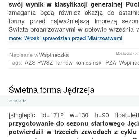
swój wynik w klasyfikacji generalnej Puc
zmagania będą również okazją do ostatni
formy przed najważniejszą imprezą sezon
Świata organizowanymi w połowie września 
more: Włoski sprawdzian przed Mistrzostwami
Napisane w
Wspinaczka
Możliwość ko
Tags:
AZS PWSZ Tarnów
komosiński
PZA
Wspina
Świetna forma Jędrzeja
07-05-2012
[singlepic id=1712 w=130 h=90 float=left
przygotowanie do sezonu startowego Jęd
potwierdził w trzecich zawodach z cyklu