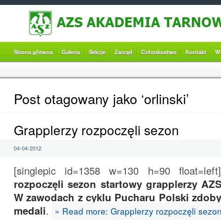
Strona główna
Galeria
Sekcje
Zarząd
Członkostwo
Kontakt
W
Post otagowany jako ‘orlinski’
Grapplerzy rozpoczęli sezon
04-04-2012
[singlepic id=1358 w=130 h=90 float=left]
rozpoczęli sezon startowy grapplerzy A
W zawodach z cyklu Pucharu Polski zdobyl
medali
.
» Read more: Grapplerzy rozpoczęli sezo