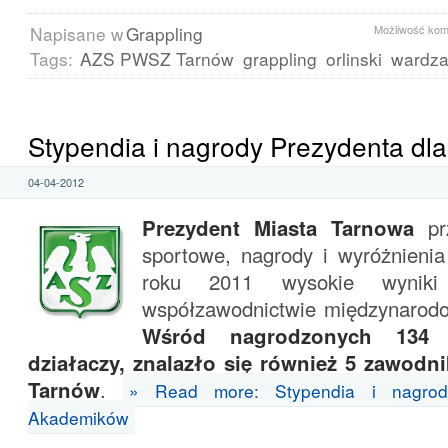
Napisane w
Grappling
Możliwość ko
Tags:
AZS PWSZ Tarnów
grappling
orlinski
wardza
Stypendia i nagrody Prezydenta d
04-04-2012
Prezydent Miasta Tarnowa
pr
sportowe, nagrody i wyróżnienia
roku 2011 wysokie wynik
współzawodnictwie międzynarod
Wśród nagrodzonych 134 
działaczy, znalazło się również 5 zawo
Tarnów
.
» Read more: Stypendia i nagrod
Akademików