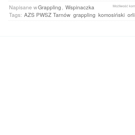
Napisane w
Grappling
,
Wspinaczka
Możliwość ko
Tags:
AZS PWSZ Tarnów
grappling
komosiński
orl