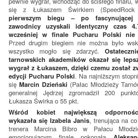
pewnie wygrał, wchodząc do ścisłego finału, 
się z Łukaszem Świrkiem (SpeedRoc
pierwszym biegu – po fascynującej
zawodnicy uzyskali identyczny czas 4.
wcześniej w finale Pucharu Polski nie
Przed drugim biegiem nie można było wsk
wszystko mogło się zdarzyć.
Ostateczn
tarnowskich akademików okazał się lepsz
wygrał z Łukaszem, dzięki czemu został z
edycji Pucharu Polski
. Na najniższym stopn
się
Marcin Dzieński
(Pałac Młodzieży Tarnów
generalnej Jędrzej zgromadził 200 punk
Łukasza Świrka o 55 pkt.
Wśród kobiet największą odpornośc
wykazała się Izabela Janis
, trenująca na c
trenera Marcina Bibro w Pałacu Młodz
emocjonującym finale pokonała
Aleksa