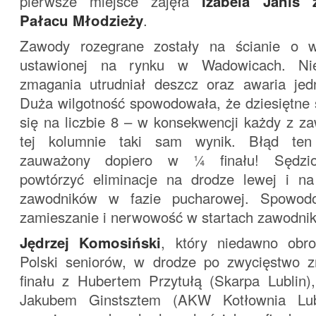
pierwsze miejsce zajęła
Izabela Janis 
Pałacu Młodzieży
.
Zawody rozegrane zostały na ścianie o 
ustawionej na rynku w Wadowicach. Nie
zmagania utrudniał deszcz oraz awaria je
Duża wilgotność spowodowała, że dziesiętne 
się na liczbie 8 – w konsekwencji każdy z z
tej kolumnie taki sam wynik. Błąd ten 
zauważony dopiero w ¼ finału! Sędziow
powtórzyć eliminacje na drodze lewej i n
zawodników w fazie pucharowej. Spowod
zamieszanie i nerwowość w startach zawodni
Jędrzej Komosiński
, który niedawno obron
Polski seniorów, w drodze po zwycięstwo 
finału z Hubertem Przytułą (Skarpa Lublin),
Jakubem Ginstsztem (AKW Kotłownia Lub