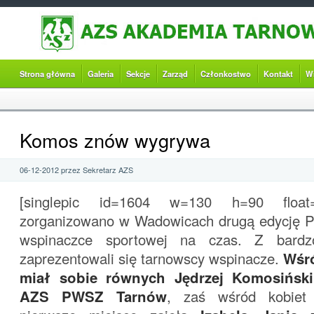
Strona główna
Galeria
Sekcje
Zarząd
Członkostwo
Kontakt
W
Komos znów wygrywa
06-12-2012 przez Sekretarz AZS
[singlepic id=1604 w=130 h=90 float=
zorganizowano w Wadowicach drugą edycję P
wspinaczce sportowej na czas. Z bardz
zaprezentowali się tarnowscy wspinacze.
Wśr
miał sobie równych Jędrzej Komosiński
AZS PWSZ Tarnów
, zaś wśród kobiet 