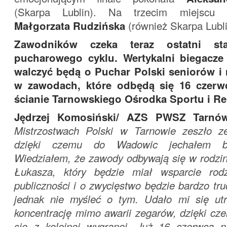
(Skarpa Lublin). Na trzecim miejscu 
Małgorzata Rudzińska
(również Skarpa Lubli
Zawodników czeka teraz ostatni s
pucharowego cyklu. Wertykalni biegacze
walczyć będą o Puchar Polski seniorów 
w zawodach, które odbędą się 16 czerw
ścianie Tarnowskiego Ośrodka Sportu i Re
Jędrzej Komosiński/ AZS PWSZ Tarnó
Mistrzostwach Polski w Tarnowie zeszło z
dzięki czemu do Wadowic jechałem ba
Wiedziałem, że zawody odbywają się w rodzin
Łukasza, który będzie miał wsparcie rodzi
publiczności i o zwycięstwo będzie bardzo tru
jednak nie myśleć o tym. Udało mi się ut
koncentrację mimo awarii zegarów, dzięki cz
się z kolejnej wygranej. Już 16 czerwca n