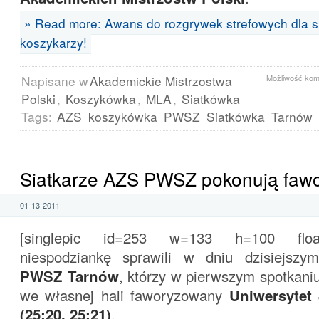
» Read more: Awans do rozgrywek strefowych dla sia
koszykarzy!
Napisane w
Akademickie Mistrzostwa
Możliwość ko
Polski
,
Koszykówka
,
MLA
,
Siatkówka
Tags:
AZS
koszykówka
PWSZ
Siatkówka
Tarnów
Siatkarze AZS PWSZ pokonują fawo
01-13-2011
[singlepic id=253 w=133 h=100 float
niespodziankę sprawili w dniu dzisiejszy
PWSZ Tarnów
, którzy w pierwszym spotkaniu
we własnej hali faworyzowany
Uniwersytet 
(25:20, 25:21)
.