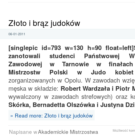
Złoto i brąz judoków
06-01-2011
[singlepic id=793 w=130 h=90 float=left
zanotowali studenci Państwowej W
Zawodowej w Tarnowie w finałach 
Mistrzostw Polski w Judo kobie
zorganizowanych w Opolu. W zawodach wzięł
męska w składzie:
Robert Wardzała i Piotr 
wywalczony w zawodach strefowych) oraz k
Skórka, Bernadetta Olszówka i Justyna Dz
» Read more: Złoto i brąz judoków
Napisane w
Akademickie Mistrzostwa
Możliwość ko