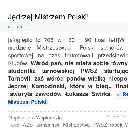
Jędrzej Mistrzem Polski!
06-01-2011
[singlepic id=706 w=130 h=90 float=left]
niedzielę Mistrzostwach Polski senioró
sportowej na czas triumfowali przedstawic
Klubów.
Wśród pań, nie miała sobie równ
studentka tarnowskiej PWSZ startuj
Tarnovii, zaś wśród panów wielką niespo
Jędrzej Komosiński, który w biegu fin
faworyta zawodów Łukasza Świrka.
» Re
Mistrzem Polski!
Napisane w
Wspinaczka
Możliwość ko
Tags:
AZS
komosiński
Mistrzostwa
PWSZ
ropek
W