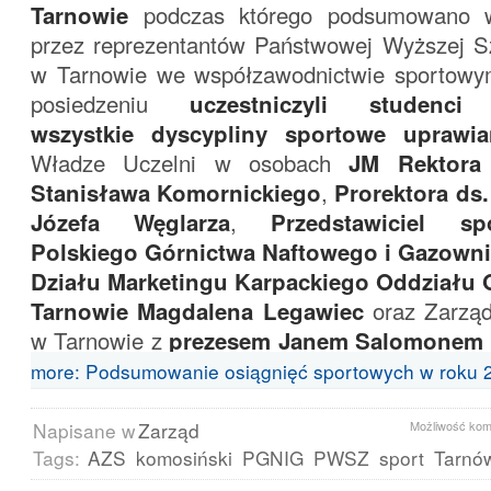
Tarnowie
podczas którego podsumowano wy
przez reprezentantów Państwowej Wyższej 
w Tarnowie we współzawodnictwie sportowy
posiedzeniu
uczestniczyli studenci 
wszystkie dyscypliny sportowe uprawi
Władze Uczelni w osobach
JM Rektora 
Stanisława Komornickiego
,
Prorektora ds.
Józefa Węglarza
,
Przedstawiciel s
Polskiego Górnictwa Naftowego i Gazowni
Działu Marketingu Karpackiego Oddziału
Tarnowie Magdalena Legawiec
oraz Zarz
w Tarnowie z
prezesem Janem Salomonem 
more: Podsumowanie osiągnięć sportowych w roku 
Napisane w
Zarząd
Możliwość ko
Tags:
AZS
komosiński
PGNIG
PWSZ
sport
Tarnó