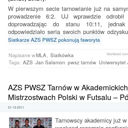
W pierwszym secie tarnowianie już na samym
prowadzenie 6:2. UJ wprawdzie odrobił 
doprowadzając do stanu 10:11, jedna
odpowiedziało serią swoich punktów odzysk
Siatkarze AZS PWSZ pokonują faworyta
Napisane w
MLA
,
Siatkówka
Możliwość ko
Tags:
AZS
Jan Salamon
pwsz tarnów
Uniwersytet 
AZS PWSZ Tarnów w Akademickich
Mistrzostwach Polski w Futsalu – Pó
01-13-2011
Tarnowscy akademicy już w 
weekend rozegrają spotkani