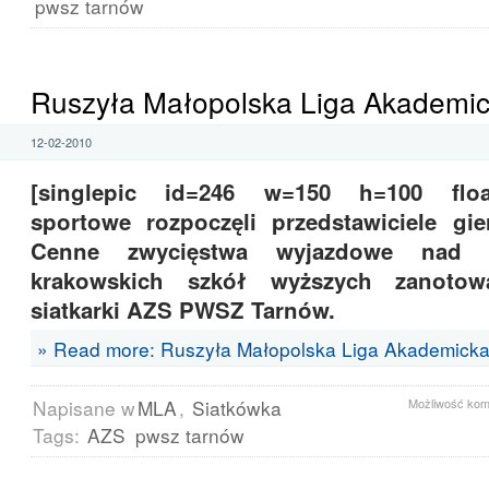
pwsz tarnów
Ruszyła Małopolska Liga Akademi
12-02-2010
[singlepic id=246 w=150 h=100 float
sportowe rozpoczęli przedstawiciele gi
Cenne zwycięstwa wyjazdowe nad re
krakowskich szkół wyższych zanotowa
siatkarki AZS PWSZ Tarnów.
» Read more: Ruszyła Małopolska Liga Akademick
Napisane w
MLA
,
Siatkówka
Możliwość ko
Tags:
AZS
pwsz tarnów