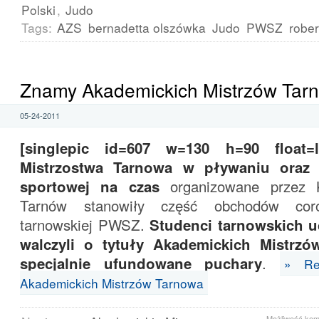
Polski
,
Judo
Tags:
AZS
bernadetta olszówka
Judo
PWSZ
rober
Znamy Akademickich Mistrzów Tar
05-24-2011
[singlepic id=607 w=130 h=90 float=le
Mistrzostwa Tarnowa w pływaniu oraz
sportowej na czas
organizowane prze
Tarnów stanowiły część obchodów cor
tarnowskiej PWSZ.
Studenci tarnowskich u
walczyli o tytuły Akademickich Mistrz
specjalnie ufundowane puchary
.
» Re
Akademickich Mistrzów Tarnowa
Możliwość ko