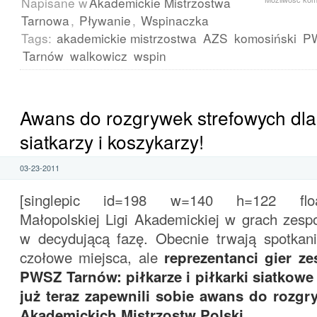
Napisane w
Akademickie Mistrzostwa
Tarnowa
,
Pływanie
,
Wspinaczka
Tags:
akademickie mistrzostwa
AZS
komosiński
P
Tarnów
walkowicz
wspin
Awans do rozgrywek strefowych dla 
siatkarzy i koszykarzy!
03-23-2011
[singlepic id=198 w=140 h=122 float=
Małopolskiej Ligi Akademickiej w grach zes
w decydującą fazę. Obecnie trwają spotkania
czołowe miejsca, ale
reprezentanci gier 
PWSZ Tarnów: piłkarze i piłkarki siatkowe
już teraz zapewnili sobie awans do rozgr
Akademickich Mistrzostw Polski
.