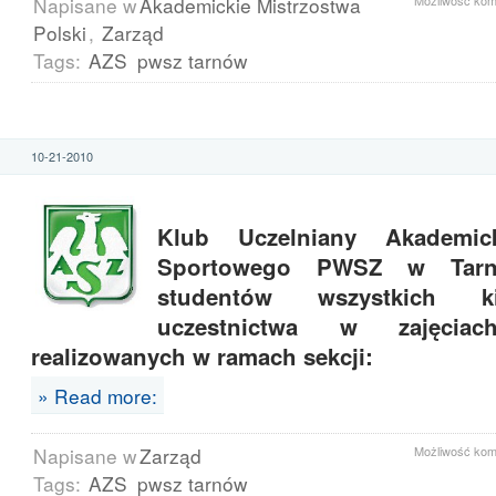
Napisane w
Akademickie Mistrzostwa
Możliwość ko
Polski
,
Zarząd
Tags:
AZS
pwsz tarnów
10-21-2010
Klub Uczelniany Akademic
Sportowego PWSZ w Tarno
studentów wszystkich 
uczestnictwa w zajęciac
realizowanych w ramach sekcji:
» Read more:
Napisane w
Zarząd
Możliwość ko
Tags:
AZS
pwsz tarnów