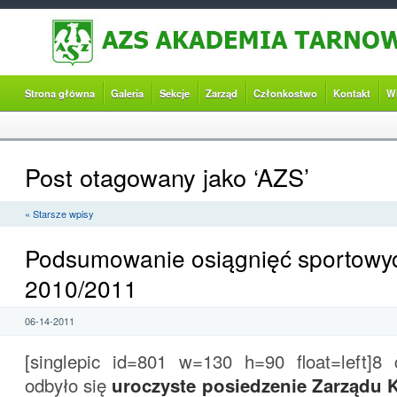
Strona główna
Galeria
Sekcje
Zarząd
Członkostwo
Kontakt
W
Post otagowany jako ‘AZS’
« Starsze wpisy
Podsumowanie osiągnięć sportowy
2010/2011
06-14-2011
[singlepic id=801 w=130 h=90 float=left]8
odbyło się
uroczyste posiedzenie Zarząd