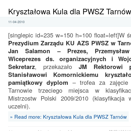
Kryształowa Kula dla PWSZ Tarnó
11-04-2010
[singlepic id=235 w=150 h=100 float=left]W śr
Prezydium Zarządu KU AZS PWSZ w Tarno
Jan Salamon – Prezes, Przemysław
Wiceprezes ds. organizacyjnych i Wo
Sekretarz
, przekazało
JM Rektorowi p
Stanisławowi Komornickiemu kryształ
pamiątkowy dyplom
– trofea za zajęci
Tarnowie trzeciego miejsca w klasyfikac
Mistrzostw Polski 2009/2010 (klasyfikacj
uczelni).
» Read more: Kryształowa Kula dla PWSZ Tarnów