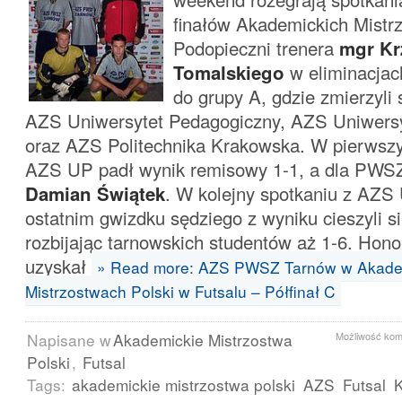
finałów Akademickich Mistrz
Podopieczni trenera
mgr Kr
Tomalskiego
w eliminacjach
do grupy A, gdzie zmierzyli 
AZS Uniwersytet Pedagogiczny, AZS Uniwers
oraz AZS Politechnika Krakowska. W pierwsz
AZS UP padł wynik remisowy 1-1, a dla PWS
Damian Świątek
. W kolejny spotkaniu z AZS
ostatnim gwizdku sędziego z wyniku cieszyli s
rozbijając tarnowskich studentów aż 1-6. Hono
uzyskał
» Read more: AZS PWSZ Tarnów w Akade
Mistrzostwach Polski w Futsalu – Półfinał C
Napisane w
Akademickie Mistrzostwa
Możliwość ko
Polski
,
Futsal
Tags:
akademickie mistrzostwa polski
AZS
Futsal
K