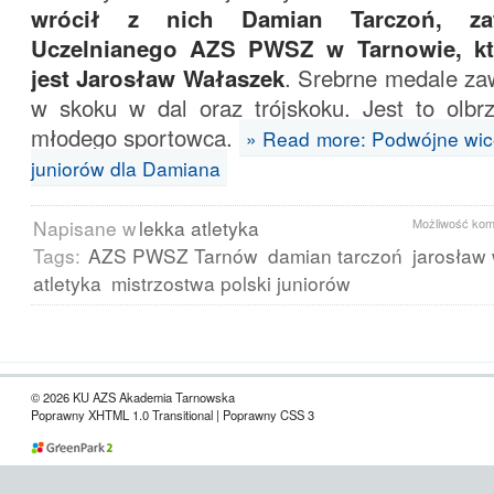
wrócił z nich Damian Tarczoń, za
Uczelnianego AZS PWSZ w Tarnowie, kt
jest Jarosław Wałaszek
. Srebrne medale za
w skoku w dal oraz trójskoku. Jest to olbr
młodego sportowca.
» Read more: Podwójne wic
juniorów dla Damiana
Napisane w
lekka atletyka
Możliwość ko
Tags:
AZS PWSZ Tarnów
damian tarczoń
jarosław
atletyka
mistrzostwa polski juniorów
© 2026 KU AZS Akademia Tarnowska
Poprawny XHTML 1.0 Transitional | Poprawny CSS 3