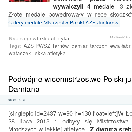
wywalczyli 4 medale
: 3 zł
Złote medale powędrowały w ręce skoczk
Cztery medale Mistrzostw Polski AZS Juniorów
Napisane w
lekka atletyka
Możliwość ko
Tags:
AZS PWSZ Tarnów
damian tarczoń
ewa łabn
wałaszek
lekka atletyka
Podwójne wicemistrzostwo Polski ju
Damiana
08-01-2013
[singlepic id=2437 w=90 h=130 float=left]W Ło
28 lipca 2013 r. odbyły się Mistrzostwa 
Młodszych w lekkiej atletyce.
Z dwoma sreb