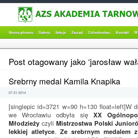
Strona główna
Galeria
Sekcje
Zarząd
Członkostwo
Kontakt
W
Post otagowany jako ‘jarosław wał
Srebrny medal Kamila Knapika
07-21-2014
[singlepic id=3721 w=90 h=130 float=left]W d
we Wrocławiu odbyła się
XX Ogólnopol
Młodzieży
czyli
Mistrzostwa Polski Junio
lekkiej atletyce
.
Ze srebrnym medalem z