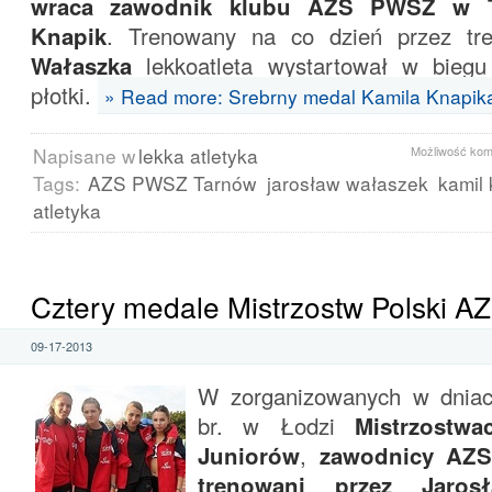
wraca zawodnik klubu AZS PWSZ w T
Knapik
. Trenowany na co dzień przez t
Wałaszka
lekkoatleta wystartował w bieg
płotki.
» Read more: Srebrny medal Kamila Knapik
Napisane w
lekka atletyka
Możliwość ko
Tags:
AZS PWSZ Tarnów
jarosław wałaszek
kamil 
atletyka
Cztery medale Mistrzostw Polski A
09-17-2013
W zorganizowanych w dniac
br. w Łodzi
Mistrzostw
Juniorów
,
zawodnicy AZ
trenowani przez Jaros