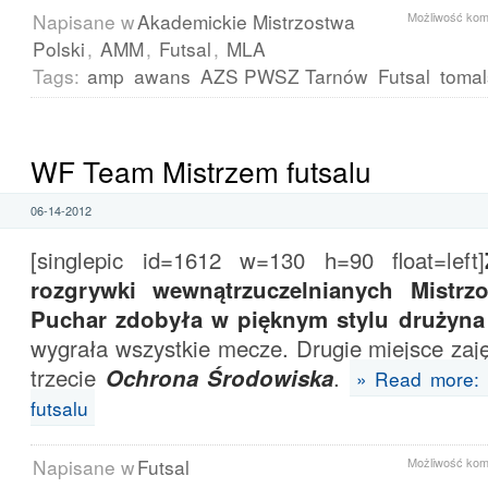
Napisane w
Akademickie Mistrzostwa
Możliwość ko
Polski
,
AMM
,
Futsal
,
MLA
Tags:
amp
awans
AZS PWSZ Tarnów
Futsal
tomal
WF Team Mistrzem futsalu
06-14-2012
[singlepic id=1612 w=130 h=90 float=left]
rozgrywki wewnątrzuczelnianych Mistrz
Puchar zdobyła w pięknym stylu drużyn
wygrała wszystkie mecze. Drugie miejsce zaj
trzecie
Ochrona Środowiska
.
» Read more:
futsalu
Napisane w
Futsal
Możliwość ko