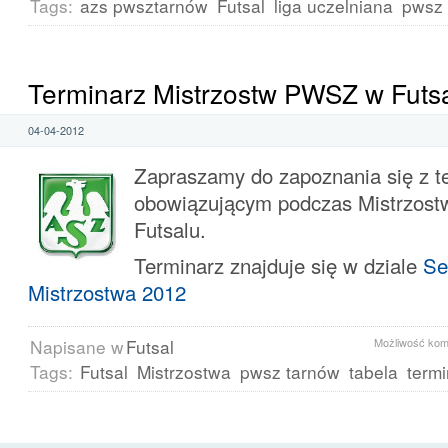
Tags:
azs pwsztarnów
Futsal
liga uczelniana
pwsz 
Terminarz Mistrzostw PWSZ w Futs
04-04-2012
Zapraszamy do zapoznania się z 
obowiązującym podczas Mistrzos
Futsalu.
Terminarz znajduje się w dziale
Se
Mistrzostwa 2012
Napisane w
Futsal
Możliwość ko
Tags:
Futsal
Mistrzostwa
pwsz tarnów
tabela
term