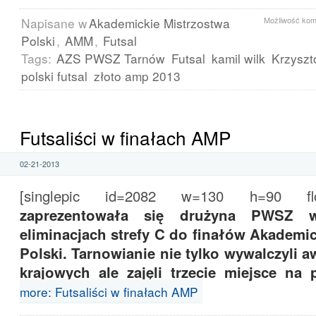
Napisane w
Akademickie Mistrzostwa
Możliwość ko
Polski
,
AMM
,
Futsal
Tags:
AZS PWSZ Tarnów
Futsal
kamil wilk
Krzyszt
polski futsal
złoto amp 2013
Futsaliści w finałach AMP
02-21-2013
[singlepic id=2082 w=130 h=90 float
zaprezentowała się drużyna PWSZ 
eliminacjach strefy C do finałów Akademi
Polski. Tarnowianie nie tylko wywalczyli 
krajowych ale zajęli trzecie miejsce na
more: Futsaliści w finałach AMP