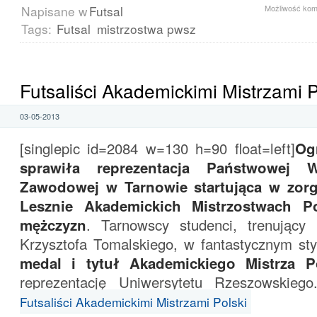
Napisane w
Futsal
Możliwość ko
Tags:
Futsal
mistrzostwa pwsz
Futsaliści Akademickimi Mistrzami P
03-05-2013
[singlepic id=2084 w=130 h=90 float=left]
Og
sprawiła reprezentacja Państwowej W
Zawodowej w Tarnowie startująca w zor
Lesznie Akademickich Mistrzostwach Po
mężczyzn
. Tarnowscy studenci, trenujący
Krzysztofa Tomalskiego, w fantastycznym st
medal i tytuł Akademickiego Mistrza P
reprezentację Uniwersytetu Rzeszowskieg
Futsaliści Akademickimi Mistrzami Polski