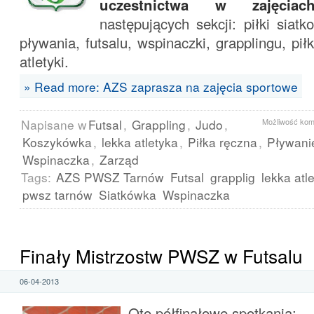
uczestnictwa w zajęciac
następujących sekcji: piłki siatk
pływania, futsalu, wspinaczki, grapplingu, piłki
atletyki.
» Read more: AZS zaprasza na zajęcia sportowe
Napisane w
Futsal
,
Grappling
,
Judo
,
Możliwość ko
Koszykówka
,
lekka atletyka
,
Piłka ręczna
,
Pływani
Wspinaczka
,
Zarząd
Tags:
AZS PWSZ Tarnów
Futsal
grapplig
lekka atl
pwsz tarnów
Siatkówka
Wspinaczka
Finały Mistrzostw PWSZ w Futsalu
06-04-2013
Oto półfinałowe spotkania: