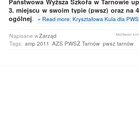
Państwowa Wyższa Szkoła w Tarnowie up
3. miejscu w swoim typie (pwsz) oraz na 45
ogólnej
.
» Read more: Kryształowa Kula dla PW
Napisane w
Zarząd
Możliwość ko
Tags:
amp 2011
AZS PWSZ Tarnów
pwsz tarnów