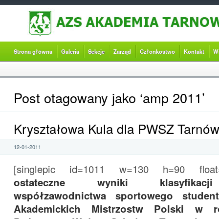
Strona główna
Galeria
Sekcje
Zarząd
Członkostwo
Kontakt
W
Post otagowany jako ‘amp 2011’
Kryształowa Kula dla PWSZ Tarnó
12-01-2011
[singlepic id=1011 w=130 h=90 float=l
ostateczne wyniki klasyfikacj
współzawodnictwa sportowego stude
Akademickich Mistrzostw Polski w ro