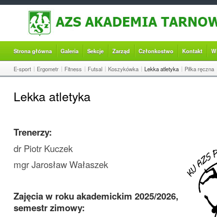
Strona główna
Galeria
Sekcje
Zarząd
Członkostwo
Kontakt
W
E-sport
Ergometr
Fitness
Futsal
Koszykówka
Lekka atletyka
Piłka ręczna
Lekka atletyka
Trenerzy:
dr Piotr Kuczek
mgr Jarosław Wałaszek
Zajęcia w roku akademickim 2025/2026,
semestr zimowy: