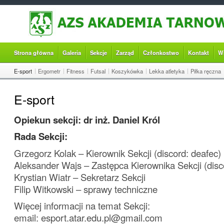
Strona główna
Galeria
Sekcje
Zarząd
Członkostwo
Kontakt
W
E-sport
Ergometr
Fitness
Futsal
Koszykówka
Lekka atletyka
Piłka ręczna
E-sport
Opiekun sekcji: dr inż. Daniel Król
Rada Sekcji:
Grzegorz Kolak – Kierownik Sekcji (discord: deafec)
Aleksander Wajs – Zastępca Kierownika Sekcji (disco
Krystian Wiatr – Sekretarz Sekcji
Filip Witkowski – sprawy techniczne
Więcej informacji na temat Sekcji:
email: esport.atar.edu.pl@gmail.com