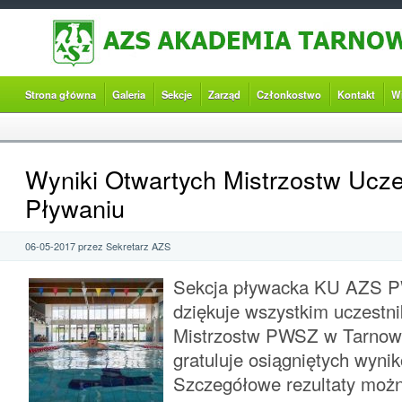
Strona główna
Galeria
Sekcje
Zarząd
Członkostwo
Kontakt
W
Wyniki Otwartych Mistrzostw Ucze
Pływaniu
06-05-2017 przez Sekretarz AZS
Sekcja pływacka KU AZS 
dziękuje wszystkim uczestn
Mistrzostw PWSZ w Tarnowi
gratuluje osiągniętych wyni
Szczegółowe rezultaty moż