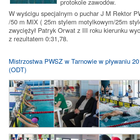
protokole zawodów.
W wyścigu specjalnym o puchar J M Rektor 
/50 m MIX ( 25m stylem motylkowym/25m sty
zwyciężył Patryk Orwat z III roku kierunku wy
z rezultatem 0:31,78.
….
Mistrzostwa PWSZ w Tarnowie w pływaniu 201
(ODT)