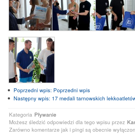
Poprzedni wpis:
Poprzedni wpis
Następny wpis:
17 medali tarnowskich lekkoatletó
Kategoria
Pływanie
Możesz śledzić odpowiedzi dla tego wpisu przez
Ka
Zarówno komentarze jak i pingi są obecnie wyłączo