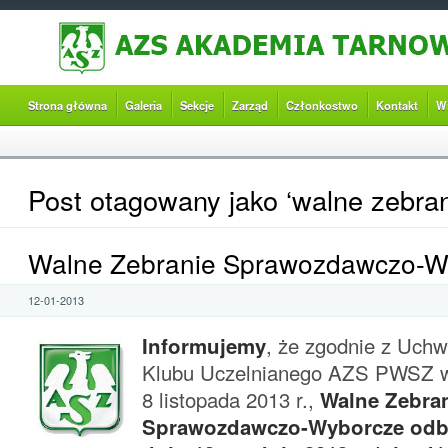
Strona główna
Galeria
Sekcje
Zarząd
Członkostwo
Kontakt
W
Post otagowany jako ‘walne zebran
Walne Zebranie Sprawozdawczo-W
12-01-2013
In
formujemy
, że zgodnie z Uch
Klubu Uczelnianego AZS PWSZ w
8 listopada 2013 r.,
Walne Zebra
Sprawozdawczo-Wyborcze odbę