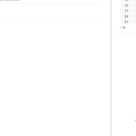
laureatem
10
plebiscytu
17
na
24
najpopularniejszego
31
sportowca
« lip