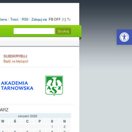
łówna
Treść
RSS
Zaloguj się
FB OFF :)';} ?>
Open 
SUBSKRYBUJ
Bądź na bieżąco!
DARZ
sierpień 2026
W
Ś
C
P
S
N
1
2
4
5
6
7
8
9