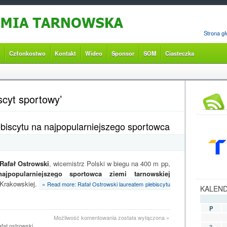
Strona g
Członkostwo
Kontakt
Wideo
Sponsor
SOM
Ciasteczka
scyt sportowy’
ebiscytu na najpopularniejszego sportowca
Rafał Ostrowski
, wicemistrz Polski w biegu na 400 m pp,
ajpopularniejszego sportowca ziemi tarnowskiej
 Krakowskiej.
» Read more: Rafał Ostrowski laureatem plebiscytu
KALEN
P
Rafał
Możliwość komentowania
została wyłączona
»
Ostrowski
afał ostrowski
3