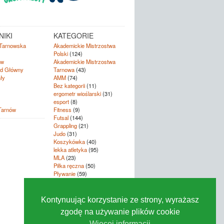
IKI
KATEGORIE
Tarnowska
Akademickie Mistrzostwa
Polski
(124)
ów
Akademickie Mistrzostwa
d Główny
Tarnowa
(43)
ły
AMM
(74)
Bez kategorii
(11)
ergometr wioślarski
(31)
esport
(8)
Tarnów
Fitness
(9)
Futsal
(144)
Grappling
(21)
Judo
(31)
Koszykówka
(40)
lekka atletyka
(95)
MLA
(23)
Piłka ręczna
(50)
Pływanie
(59)
Siatkówka
(126)
szachy
(18)
Tenis
(8)
Kontynuując korzystanie ze strony, wyrażasz
trójbój
(11)
zgodę na używanie plików cookie
Wspinaczka
(158)
Zarząd
(102)
Więcej informacji