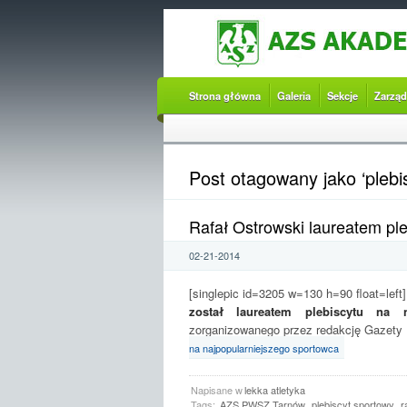
Strona główna
Galeria
Sekcje
Zarząd
Post otagowany jako ‘plebi
Rafał Ostrowski laureatem pl
02-21-2014
[singlepic id=3205 w=130 h=90 float=left]
został laureatem plebiscytu na n
zorganizowanego przez redakcję Gazety
na najpopularniejszego sportowca
Napisane w
lekka atletyka
Tags:
AZS PWSZ Tarnów
plebiscyt sportowy
r