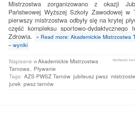
Mistrzostwa zorganizowano z okazji Jubi
Państwowej Wyższej Szkoły Zawodowej w T
pierwszy mistrzostwa odbyły się na krytej pły
część kompleksu sportowo-dydaktycznego I
Zdrowia.
» Read more: Akademickie Mistrzostwa 
– wyniki
Napisane w
Akademickie Mistrzostwa
Możliwość ko
Tarnowa
,
Pływanie
Tags:
AZS PWSZ Tarnów
jubileusz pwsz
mistrzost
jurek
pwsz tarnów