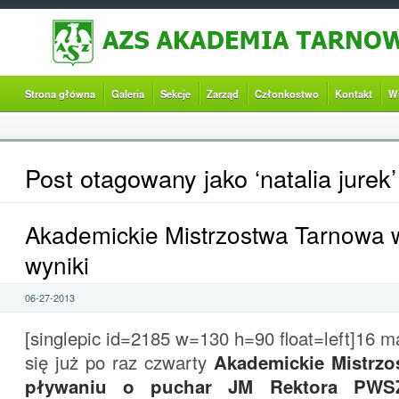
Strona główna
Galeria
Sekcje
Zarząd
Członkostwo
Kontakt
W
Post otagowany jako ‘natalia jurek’
Akademickie Mistrzostwa Tarnowa 
wyniki
06-27-2013
[singlepic id=2185 w=130 h=90 float=left]16 m
się już po raz czwarty
Akademickie Mistrz
pływaniu o puchar JM Rektora PWS