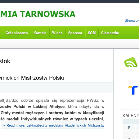
Strona g
Członkostwo
Kontakt
Wideo
Sponsor
SOM
Ciasteczka
stok’
mickich Mistrzostw Polski
left]Bardzo dobrze spisała się reprezentacja PWSZ w
zostw Polski w Lekkiej Atletyce
, które odbyły się w
.
Złoty medal mężczyzn i srebrny kobiet w klasyfikacji
KALEN
eść medali indywidualnych również w typach uczelni,
.
» Read more: Lekkoatleci z medalami Akademickich Mistrzostw
P
3