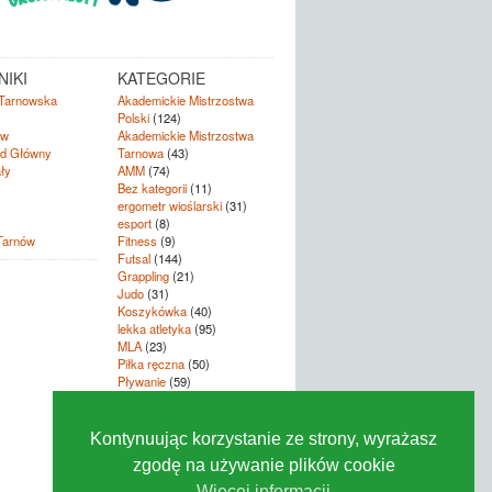
IKI
KATEGORIE
Tarnowska
Akademickie Mistrzostwa
Polski
(124)
ów
Akademickie Mistrzostwa
d Główny
Tarnowa
(43)
ły
AMM
(74)
Bez kategorii
(11)
ergometr wioślarski
(31)
esport
(8)
Tarnów
Fitness
(9)
Futsal
(144)
Grappling
(21)
Judo
(31)
Koszykówka
(40)
lekka atletyka
(95)
MLA
(23)
Piłka ręczna
(50)
Pływanie
(59)
Siatkówka
(126)
szachy
(18)
Tenis
(8)
Kontynuując korzystanie ze strony, wyrażasz
trójbój
(11)
zgodę na używanie plików cookie
Wspinaczka
(158)
Zarząd
(102)
Więcej informacji