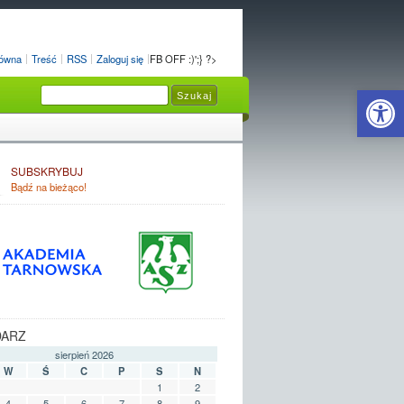
łówna
Treść
RSS
Zaloguj się
FB OFF :)';} ?>
Open 
SUBSKRYBUJ
Bądź na bieżąco!
DARZ
sierpień 2026
W
Ś
C
P
S
N
1
2
4
5
6
7
8
9