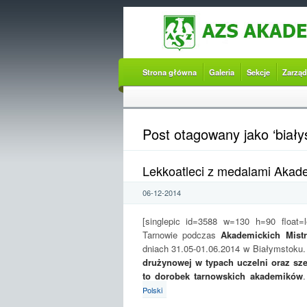
Strona główna
Galeria
Sekcje
Zarząd
Post otagowany jako ‘biały
Lekkoatleci z medalami Akade
06-12-2014
[singlepic id=3588 w=130 h=90 float=
Tarnowie podczas
Akademickich Mistr
dniach 31.05-01.06.2014 w Białymstoku
drużynowej w typach uczelni oraz sz
to dorobek tarnowskich akademików
Polski