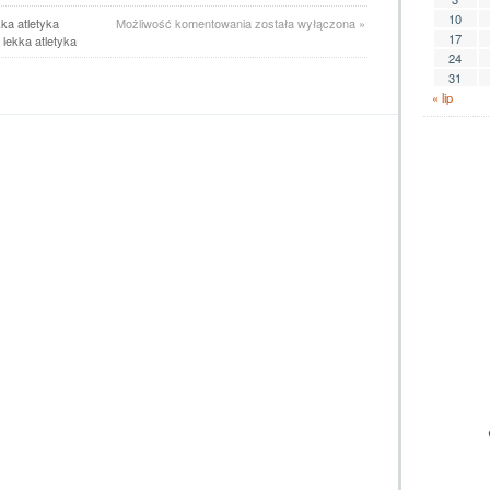
10
Lekkoatleci
kka atletyka
Możliwość komentowania
została wyłączona
»
17
z
lekka atletyka
medalami
24
Akademickich
31
Mistrzostw
« lip
Polski