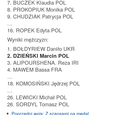
7. BUCZEK Klaudia POL
8. PROKOPIUK Monika POL
9. CHUDZIAK Patrycja POL
…
16. ROPEK Edyta POL
Wyniki mężczyzn:
1. BOŁDYRIEW Daniło UKR
2. DZIEŃSKI Marcin POL
3. ALIPOURSHENA. Reza IRI
4. MAWEM Bassa FRA
…
18. KOMOSIŃSKI Jędrzej POL
…
26. LEWICKI Michał POL
26. SORDYL Tomasz POL
Poprzedni wpis:
Z szansami na medal