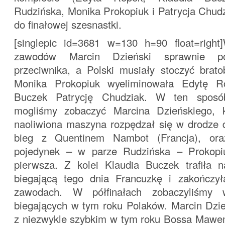
Rudzińska, Monika Prokopiuk i Patrycja Chud
do finałowej szesnastki.
[singlepic id=3681 w=130 h=90 float=right]
zawodów Marcin Dzieński sprawnie po
przeciwnika, a Polski musiały stoczyć brato
Monika Prokopiuk wyeliminowała Edytę R
Buczek Patrycję Chudziak. W ten spos
mogliśmy zobaczyć Marcina Dzieńskiego, k
naoliwiona maszyna rozpędzał się w drodze d
bieg z Quentinem Nambot (Francja), oraz
pojedynek – w parze Rudzińska – Prokopiu
pierwsza. Z kolei Klaudia Buczek trafiła 
biegającą tego dnia Francuzkę i zakończy
zawodach. W półfinałach zobaczyliśmy w
biegających w tym roku Polaków. Marcin Dzie
z niezwykle szybkim w tym roku Bossa Mawem 