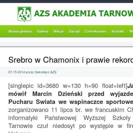
Strona główna
Galeria
Sekcje
Zarząd
Członkostwo
Kontakt
W
Srebro w Chamonix i prawie rekor
07-15-2014 przez Sekretarz AZS
[singlepic id=3680 w=130 h=90 float=left]
J
mówił Marcin Dzieński przed wyjaz
Pucharu Swiata we wspinaczce sportowe
zorganizowano 11 lipca br. we francuskim C
informatyki Państwowej Wyższej Szko
Tarnowie czuł niedosyt po występie w f