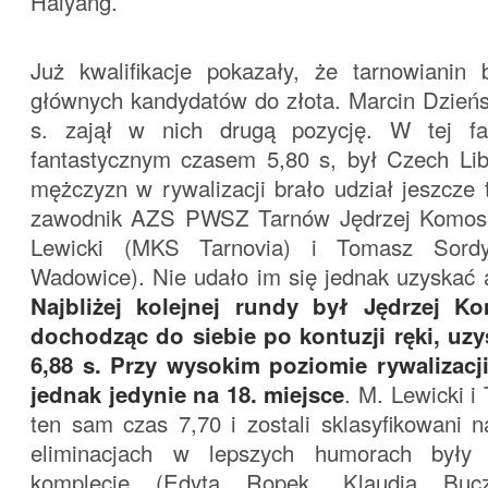
Haiyang.
Już kwalifikacje pokazały, że tarnowianin
głównych kandydatów do złota. Marcin Dzieńs
s. zajął w nich drugą pozycję. W tej faz
fantastycznym czasem 5,80 s, był Czech Li
mężczyzn w rywalizacji brało udział jeszcze
zawodnik AZS PWSZ Tarnów Jędrzej Komosiń
Lewicki (MKS Tarnovia) i Tomasz Sord
Wadowice). Nie udało im się jednak uzyskać 
Najbliżej kolejnej rundy był Jędrzej Ko
dochodząc do siebie po kontuzji ręki, uz
6,88 s. Przy wysokim poziomie rywalizacj
jednak jedynie na 18. miejsce
. M. Lewicki i 
ten sam czas 7,70 i zostali sklasyfikowani n
eliminacjach w lepszych humorach były
komplecie (Edyta Ropek, Klaudia Bucz