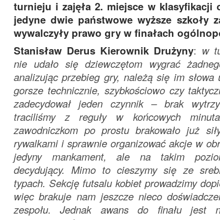
turnieju i zajęła 2. miejsce w klasyfikacji
jedyne dwie państwowe wyższe szkoły z
wywalczyły prawo gry w finałach ogólnop
Stanisław Derus Kierownik Drużyny
:
w t
nie udało się dziewczętom wygrać żadnego
analizując przebieg gry, należą się im słowa 
gorsze technicznie, szybkościowo czy taktyc
zadecydował jeden czynnik – brak wytrzy
traciliśmy z reguły w końcowych minut
zawodniczkom po prostu brakowało już sił
rywalkami i sprawnie organizować akcje w obr
jedyny mankament, ale na takim pozio
decydujący. Mimo to cieszymy się ze sre
typach. Sekcję futsalu kobiet prowadzimy dopi
więc brakuje nam jeszcze nieco doświadcz
zespołu. Jednak awans do finału jest 