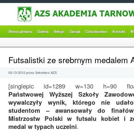
Strona główna
Galeria
Sekcje
Zarząd
Członkostwo
Kontakt
W
Futsalistki ze srebrnym medalem
03-13-2012 przez Sekretarz AZS
[singlepic id=1289 w=130 h=90 float
Państwowej Wyższej Szkoły Zawodow
wywalczyły wynik, którego nie udało
studentom – awansowały do finałów
Mistrzostw Polski w futsalu kobiet i 
medal w typach uczelni
.