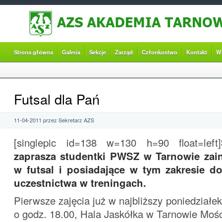
Strona główna
Galeria
Sekcje
Zarząd
Członkostwo
Kontakt
W
Futsal dla Pań
11-04-2011 przez Sekretarz AZS
[singlepic id=138 w=130 h=90 float=left]
zaprasza studentki PWSZ w Tarnowie zai
w futsal i posiadające w tym zakresie d
uczestnictwa w treningach.
Pierwsze zajęcia już w najbliższy poniedziałek t
o godz. 18.00, Hala Jaskółka w Tarnowie Mośc