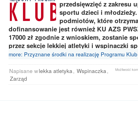
przedsięwzięć z zakresu 
sportu dzieci i młodzieży
podmiotów, które otrzym
dofinansowanie jest również KU AZS PWS
17000 zł zgodnie z wnioskiem, zostanie s
przez sekcje lekkiej atletyki i wspinaczki s
more: Przyznane środki na realizację Programu Klu
Napisane w
lekka atletyka
,
Wspinaczka
,
Możliwość ko
Zarząd