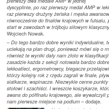
pierwszy dwa medale AMP w jednej
dyscyplinie, po raz pierwszy medal AMP w lekki
raz pierwszy drużyny żeńska i męska awansow
równocześnie do finałów krajowych w futsalu, 
start w zawodach w trójboju siłowym klasyczn
Wojciech Nowak.
–
Do tego bardzo dobre wyniki indywidualne, te
uciekają na plan drugi, ponieważ mówi się o me
również te wyniki dały nam złoto w klasyfikacj
zasadzie każda z sekcji notowała bardzo dobre
lekkoatleci, ergometrowcy, biegacze przełajowi,
którzy kolejny rok z rzędu zagrali w finale, pływ
siatkarze, wspinacze. Niezwykle cenne punkty z
stołowi i szachiści. I wreszcie koszykarze, którz
awans do półfinału krajowego, ale wywalczyli 
nam pierwsze miejsce na podium
– dodaje.