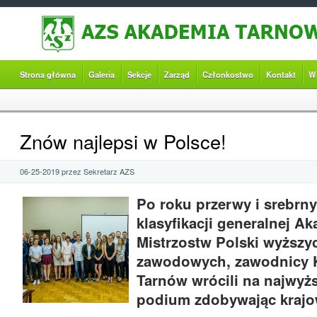
Strona główna
Galeria
Sekcje
Zarząd
Członkostwo
Kontakt
W
Znów najlepsi w Polsce!
06-25-2019 przez Sekretarz AZS
Po roku przerwy i srebr
klasyfikacji generalnej A
Mistrzostw Polski wyższy
zawodowych, zawodnicy
Tarnów wrócili na najwyż
podium zdobywając krajo