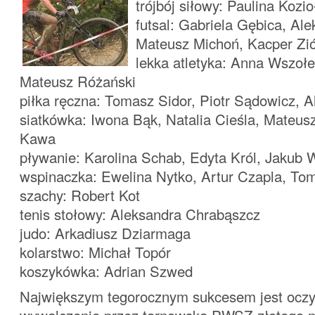
trójbój siłowy: Paulina Kozio
futsal: Gabriela Gębica, Al
Mateusz Michoń, Kacper Zi
lekka atletyka: Anna Wszołe
Mateusz Różański
piłka ręczna: Tomasz Sidor, Piotr Sądowicz, A
siatkówka: Iwona Bąk, Natalia Cieśla, Mateusz
Kawa
pływanie: Karolina Schab, Edyta Król, Jakub 
wspinaczka: Ewelina Nytko, Artur Czapla, To
szachy: Robert Kot
tenis stołowy: Aleksandra Chrabąszcz
judo: Arkadiusz Dziarmaga
kolarstwo: Michał Topór
koszykówka: Adrian Szwed
Największym tegorocznym sukcesem jest oczy