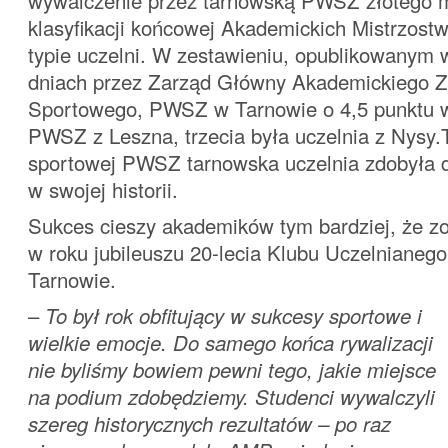
wywalczenie przez tarnowską PWSZ złotego 
klasyfikacji końcowej Akademickich Mistrzost
typie uczelni. W zestawieniu, opublikowanym 
dniach przez Zarząd Główny Akademickiego 
Sportowego, PWSZ w Tarnowie o 4,5 punktu w
PWSZ z Leszna, trzecia była uczelnia z Nysy.T
sportowej PWSZ tarnowska uczelnia zdobyła d
w swojej historii.
Sukces cieszy akademików tym bardziej, że z
w roku jubileuszu 20-lecia Klubu Uczelnian
Tarnowie.
–
To był rok obfitujący w sukcesy sportowe i
wielkie emocje. Do samego końca rywalizacji
nie byliśmy bowiem pewni tego, jakie miejsce
na podium zdobędziemy. Studenci wywalczyli
szereg historycznych rezultatów – po raz