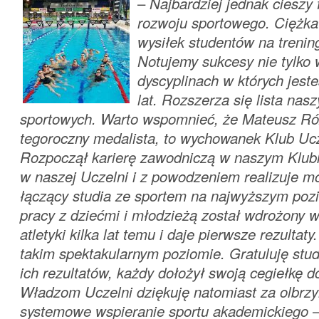
–
Najbardziej jednak cieszy
rozwoju sportowego. Ciężka 
wysiłek studentów na trenin
Notujemy sukcesy nie tylko 
dyscyplinach w których jes
lat. Rozszerza się lista nas
sportowych. Warto wspomnieć, że Mateusz Ró
tegoroczny medalista, to wychowanek Klub Uc
Rozpoczął karierę zawodniczą w naszym Klubi
w naszej Uczelni i z powodzeniem realizuje mo
łączący studia ze sportem na najwyższym poz
pracy z dziećmi i młodzieżą został wdrożony w 
atletyki kilka lat temu i daje pierwsze rezultaty
takim spektakularnym poziomie. Gratuluję stu
ich rezultatów, każdy dołożył swoją cegiełkę d
Władzom Uczelni dziękuję natomiast za olbrzy
systemowe wspieranie sportu akademickiego
–