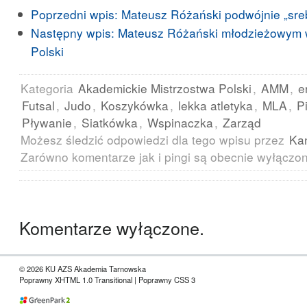
Poprzedni wpis:
Mateusz Różański podwójnie „sre
Następny wpis:
Mateusz Różański młodzieżowym 
Polski
Kategoria
Akademickie Mistrzostwa Polski
,
AMM
,
e
Futsal
,
Judo
,
Koszykówka
,
lekka atletyka
,
MLA
,
P
Pływanie
,
Siatkówka
,
Wspinaczka
,
Zarząd
Możesz śledzić odpowiedzi dla tego wpisu przez
Ka
Zarówno komentarze jak i pingi są obecnie wyłączo
Komentarze wyłączone.
© 2026 KU AZS Akademia Tarnowska
Poprawny XHTML 1.0 Transitional | Poprawny CSS 3