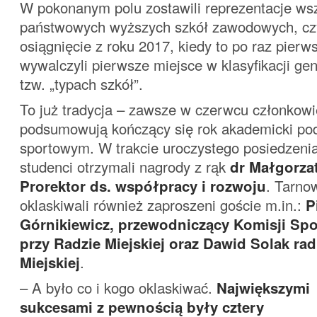
W pokonanym polu zostawili reprezentacje wsz
państwowych wyższych szkół zawodowych, cz
osiągnięcie z roku 2017, kiedy to po raz pierws
wywalczyli pierwsze miejsce w klasyfikacji g
tzw. „typach szkół”.
To już tradycja – zawsze w czerwcu członk
podsumowują kończący się rok akademicki p
sportowym. W trakcie uroczystego posiedzeni
studenci otrzymali nagrody z rąk
dr Małgorza
Prorektor ds. współpracy i rozwoju
. Tarno
oklaskiwali również zaproszeni goście m.in.:
P
Górnikiewicz, przewodniczący Komisji Spor
przy Radzie Miejskiej oraz Dawid Solak ra
Miejskiej
.
– A było co i kogo oklaskiwać.
Największymi
sukcesami z pewnością były cztery