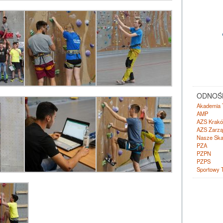
ODNOŚN
Akademia 
AMP
AZS Krak
AZS Zarzą
Nasze Ska
PZA
PZPN
PZPS
Sportowy 