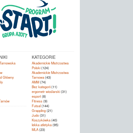
IKI
KATEGORIE
Tarnowska
Akademickie Mistrzostwa
Polski
(124)
ów
Akademickie Mistrzostwa
d Główny
Tarnowa
(43)
ły
AMM
(74)
Bez kategorii
(11)
ergometr wioślarski
(31)
esport
(8)
Tarnów
Fitness
(9)
Futsal
(144)
Grappling
(21)
Judo
(31)
Koszykówka
(40)
lekka atletyka
(95)
MLA
(23)