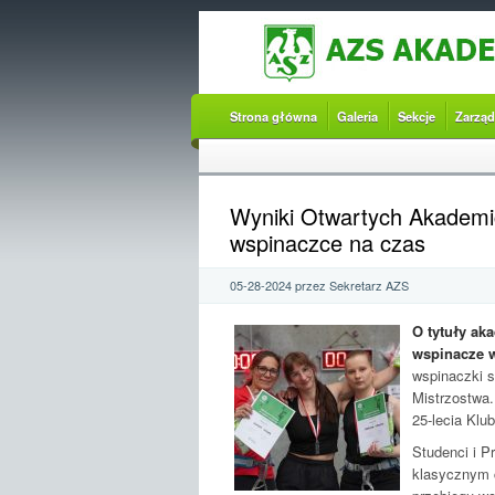
Strona główna
Galeria
Sekcje
Zarząd
Wyniki Otwartych Akademi
wspinaczce na czas
05-28-2024 przez Sekretarz AZS
O tytuły ak
wspinacze w
wspinaczki s
Mistrzostwa.
25-lecia Klu
Studenci i P
klasycznym 