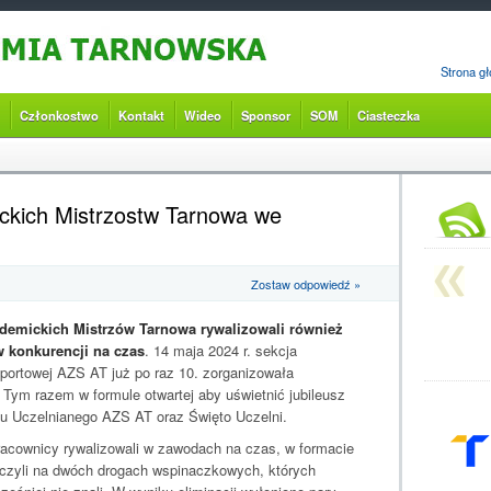
Strona g
Członkostwo
Kontakt
Wideo
Sponsor
SOM
Ciasteczka
ckich Mistrzostw Tarnowa we
Zostaw odpowiedź »
ademickich Mistrzów Tarnowa rywalizowali również
 konkurencji na czas
. 14 maja 2024 r. sekcja
portowej AZS AT już po raz 10. zorganizowała
 Tym razem w formule otwartej aby uświetnić jubileusz
bu Uczelnianego AZS AT oraz Święto Uczelni.
racownicy rywalizowali w zawodach na czas, w formacie
czyli na dwóch drogach wspinaczkowych, których