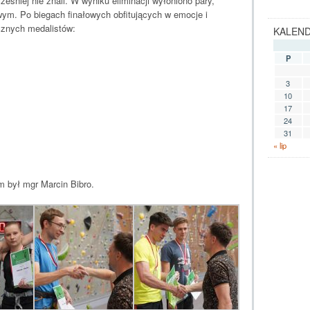
ześniej nie znali. W wyniku eliminacji wyłoniono pary,
ym. Po biegach finałowych obfitujących w emocje i
cznych medalistów:
KALEN
P
3
10
17
24
31
« lip
 był mgr Marcin Bibro.