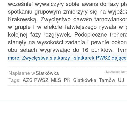
wcześniej wywalczyły sobie awans do fazy pla
spotkaniu grupowym zmierzyły się na wyjeźdz
Krakowską. Zwycięstwo dawało tarnowianko
w grupie i w efekcie łatwiejszego rywala w 
kolejnej fazy rozgrywek. Podopieczne trene
stanęły na wysokości zadania i pewnie pokon
obu setach wygrywając do 16 punktów. T
more: Zwycięstwa siatkarzy i siatkarek PWSZ dające
Napisane w
Siatkówka
Możliwość ko
Tags:
AZS PWSZ
MLS
PK
Siatkówka
Tarnów
UJ