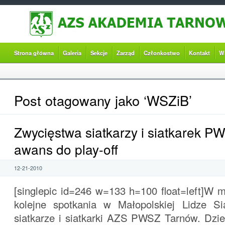
Strona główna
Galeria
Sekcje
Zarząd
Członkostwo
Kontakt
W
Post otagowany jako ‘WSZiB’
Zwycięstwa siatkarzy i siatkarek P
awans do play-off
12-21-2010
[singlepic id=246 w=133 h=100 float=left]W 
kolejne spotkania w Małopolskiej Lidze Sia
siatkarze i siatkarki AZS PWSZ Tarnów. Dzie