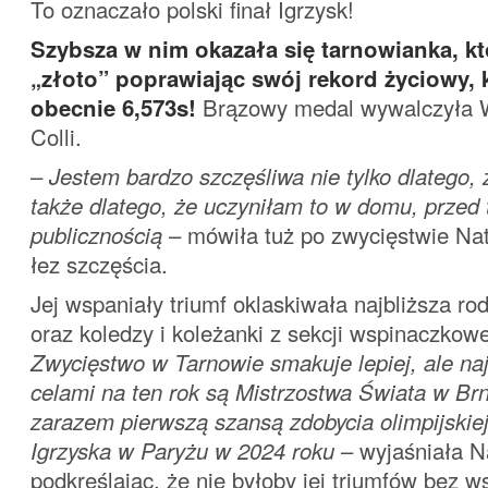
To oznaczało polski finał Igrzysk!
Szybsza w nim okazała się tarnowianka, kt
„złoto” poprawiając swój rekord życiowy, 
obecnie 6,573s!
Brązowy medal wywalczyła W
Colli.
–
Jestem bardzo szczęśliwa nie tylko dlatego,
także dlatego, że uczyniłam to w domu, przed
publicznością
– mówiła tuż po zwycięstwie Nata
łez szczęścia.
Jej wspaniały triumf oklaskiwała najbliższa rod
oraz koledzy i koleżanki z sekcji wspinaczkow
Zwycięstwo w Tarnowie smakuje lepiej, ale na
celami na ten rok są Mistrzostwa Świata w Brn
zarazem pierwszą szansą zdobycia olimpijskiej 
Igrzyska w Paryżu w 2024 roku
– wyjaśniała Na
podkreślając, że nie byłoby jej triumfów bez ws