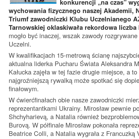
konkurencji „na czas” wy
wychowania fizycznego naszej Akademii, N
Triumf zawodniczki Klubu Uczelnianego 
Tarnowskiej oklaskiwała rekordowa liczba
mogło być inaczej, wszak zawody rozgrywane
Uczelni.
W kwalifikacjach 15-metrową ścianę najszybci
aktualna liderka Pucharu Świata Aleksandra M
Kałucka zajęła w tej fazie drugie miejsce, a to
najgroźniejszą rywalką może spotkać się dopi
finałowym.
W ćwierćfinałach obie nasze zawodniczki mierz
reprezentantkami Ukrainy. Mirosław pewnie po
Shchyharievą, a Natalia również bezproblem
Burovą. W półfinale Mirosław pokonała repre
Beatrice Colli, a Natalia wygrała z Francuzką V