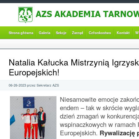
Strona główna
Galeria
Sekcje
Zarząd
Członkostwo
Kontakt
W
Natalia Kałucka Mistrzynią Igrzysk
Europejskich!
06-26-2023 przez Sekretarz AZS
Niesamowite emocje zakoń
endem – tak w skrócie wygl
dzień zmagań w konkurencj
wspinaczkowych w ramach I
Europejskich.
Rywalizację 