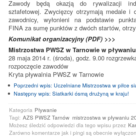
Zawody będą okazją do rywalizacji ind
sztafetowej. Zwycięzcy otrzymają medale i d
zawodnicy, wyłonieni na podstawie punkta
FINA za sumę punktów z dwóch startów, otrzy
Komunikat organizacyjny (PDF) >>>
Mistrzostwa PWSZ w Tarnowie w pływaniu
28 maja 2014 r. (środa), godz. 9.00 rozgrzewk
rozpoczęcie zawodów
Kryta pływalnia PWSZ w Tarnowie
Poprzedni wpis:
Uczelniane Mistrzostwa w piłce si
Następny wpis:
Siatkarki ósmą drużyną w kraju!
Kategoria
Pływanie
Tagi:
AZS PWSZ Tarnów
mistrzostwa w pływaniu 2
Możesz śledzić odpowiedzi dla tego wpisu przez
Ka
Zarówno komentarze jak i pingi są obecnie wyłączo