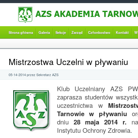
Strona główna
Galeria
Sekcje
Zarząd
Członkostwo
Kontakt
W
Mistrzostwa Uczelni w pływaniu
05-14-2014 przez Sekretarz AZS
Klub Uczelniany AZS P
zaprasza studentów wszystk
uczestnictwa w
Mistrzo
Tarnowie w pływaniu
or
dniu
28 maja 2014 r.
na 
Instytutu Ochrony Zdrowia.