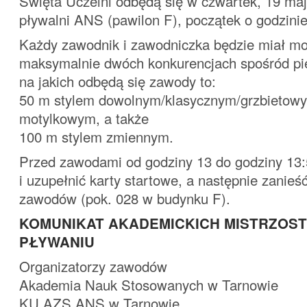
Święta Uczelni odbędą się w czwartek, 19 maj
pływalni ANS (pawilon F), początek o godzinie
Każdy zawodnik i zawodniczka będzie miał mo
maksymalnie dwóch konkurencjach spośród pi
na jakich odbędą się zawody to:
50 m stylem dowolnym/klasycznym/grzbietow
motylkowym, a także
100 m stylem zmiennym.
Przed zawodami od godziny 13 do godziny 13:
i uzupełnić karty startowe, a następnie zanieś
zawodów (pok. 028 w budynku F).
KOMUNIKAT AKADEMICKICH MISTRZOS
PŁYWANIU
Organizatorzy zawodów
Akademia Nauk Stosowanych w Tarnowie
KU AZS ANS w Tarnowie