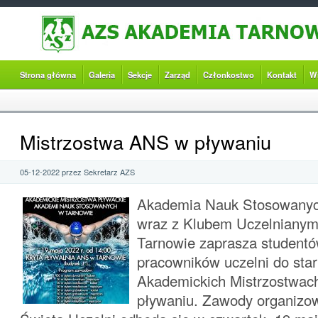
Strona główna
Galeria
Sekcje
Zarząd
Członkostwo
Kontakt
W
Mistrzostwa ANS w pływaniu
05-12-2022 przez Sekretarz AZS
Akademia Nauk Stosowanyc
wraz z Klubem Uczelnian
Tarnowie zaprasza studentó
pracowników uczelni do sta
Akademickich Mistrzostwa
pływaniu. Zawody organizow