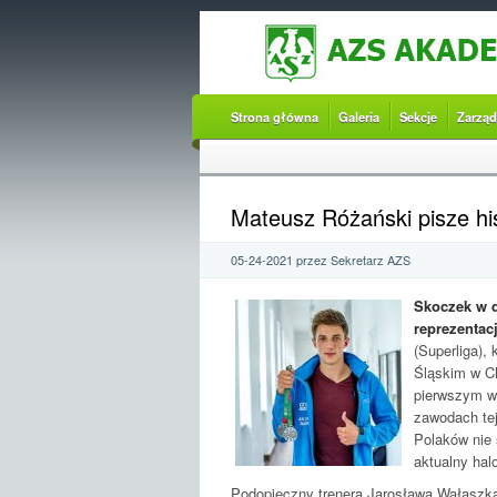
Strona główna
Galeria
Sekcje
Zarząd
Mateusz Różański pisze hist
05-24-2021 przez Sekretarz AZS
Skoczek w d
reprezentac
(Superliga),
Śląskim w C
pierwszym w 
zawodach tej
Polaków nie 
aktualny hal
Podopieczny trenera Jarosława Wałaszka 