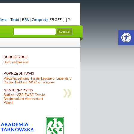
łówna
Treść
RSS
Zaloguj się
FB OFF :)';} ?>
Open 
SUBSKRYBUJ
Bądź na bieżąco!
POPRZEDNI WPIS
Międzyuczelniany Turniej League of Legends o
Puchar Rektora PWSZ w Tarnowie
NASTĘPNY WPIS
Siatkarki AZS PWSZ Tarnów
Akademickimi Mistrzyniami
Polski!