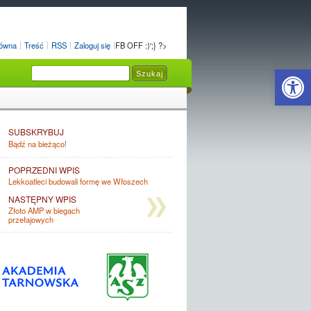
łówna
Treść
RSS
Zaloguj się
FB OFF :)';} ?>
Open 
SUBSKRYBUJ
Bądź na bieżąco!
POPRZEDNI WPIS
Lekkoatleci budowali formę we Włoszech
NASTĘPNY WPIS
Złoto AMP w biegach
przełajowych