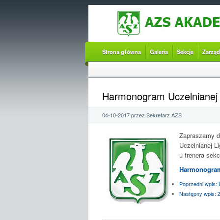
Strona główna
Galeria
Sekcje
Zarząd
Harmonogram Uczelnianej L
04-10-2017 przez Sekretarz AZS
Zapraszamy d
Uczelnianej L
u trenera sekc
Harmonogram
Poprzedni wpis:
L
Następny wpis:
Z