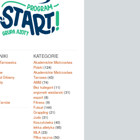
IKI
KATEGORIE
Tarnowska
Akademickie Mistrzostwa
Polski
(124)
ów
Akademickie Mistrzostwa
d Główny
Tarnowa
(43)
ły
AMM
(74)
Bez kategorii
(11)
ergometr wioślarski
(31)
esport
(8)
Tarnów
Fitness
(9)
Futsal
(144)
Grappling
(21)
Judo
(31)
Koszykówka
(40)
lekka atletyka
(95)
MLA
(23)
Piłka ręczna
(50)