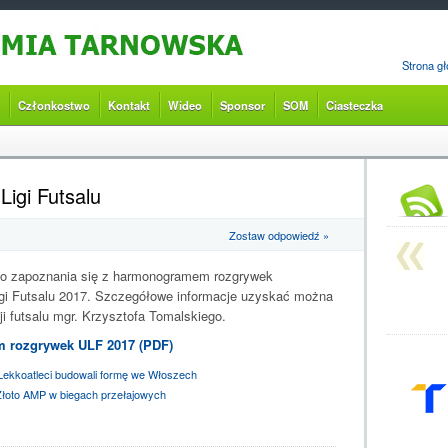
Strona g
Członkostwo
Kontakt
Wideo
Sponsor
SOM
Ciasteczka
igi Futsalu
Zostaw odpowiedź »
o zapoznania się z harmonogramem rozgrywek
igi Futsalu 2017. Szczegółowe informacje uzyskać można
ji futsalu mgr. Krzysztofa Tomalskiego.
 rozgrywek ULF 2017 (PDF)
ekkoatleci budowali formę we Włoszech
łoto AMP w biegach przełajowych