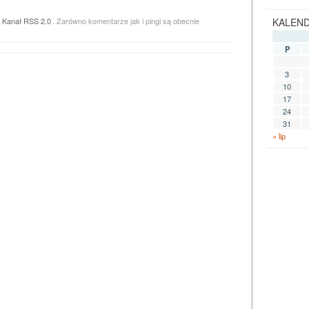
z
Kanał RSS 2.0
. Zarówno komentarze jak i pingi są obecnie
KALEN
P
3
10
17
24
31
« lip