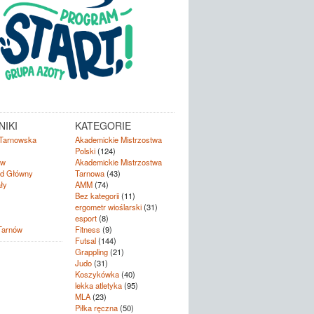
IKI
KATEGORIE
Tarnowska
Akademickie Mistrzostwa
Polski
(124)
ów
Akademickie Mistrzostwa
d Główny
Tarnowa
(43)
ły
AMM
(74)
Bez kategorii
(11)
ergometr wioślarski
(31)
esport
(8)
Tarnów
Fitness
(9)
Futsal
(144)
Grappling
(21)
Judo
(31)
Koszykówka
(40)
lekka atletyka
(95)
MLA
(23)
Piłka ręczna
(50)