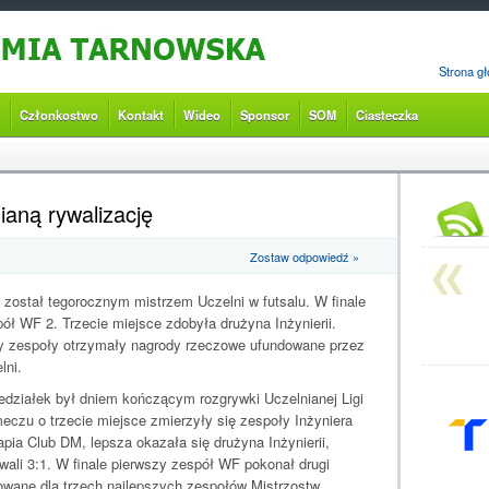
Strona g
Członkostwo
Kontakt
Wideo
Sponsor
SOM
Ciasteczka
nianą rywalizację
Zostaw odpowiedź »
został tegorocznym mistrzem Uczelni w futsalu. W finale
ół WF 2. Trzecie miejsce zdobyła drużyna Inżynierii.
zy zespoły otrzymały nagrody rzeczowe ufundowane przez
lni.
edziałek był dniem kończącym rozgrywki Uczelnianej Ligi
eczu o trzecie miejsce zmierzyły się zespoły Inżyniera
apia Club DM, lepsza okazała się drużyna Inżynierii,
wali 3:1. W finale pierwszy zespół WF pokonał drugi
wane dla trzech najlepszych zespołów Mistrzostw