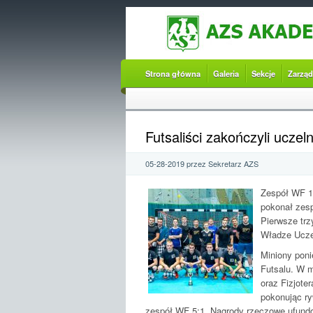
Strona główna
Galeria
Sekcje
Zarząd
Futsaliści zakończyli uczel
05-28-2019 przez Sekretarz AZS
Zespół WF 1 
pokonał zesp
Pierwsze tr
Władze Ucze
Miniony poni
Futsalu. W m
oraz Fizjoter
pokonując ry
zespół WF 5:1. Nagrody rzeczowe ufundo