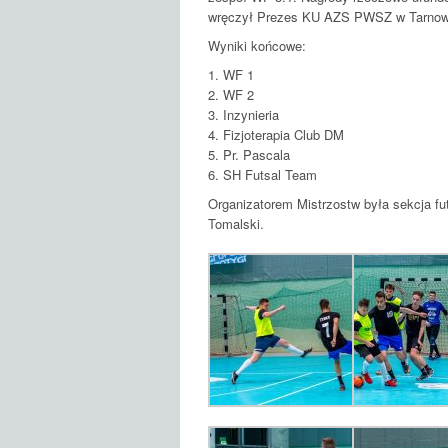
wręczył Prezes KU AZS PWSZ w Tarnow
Wyniki końcowe:
1. WF 1
2. WF 2
3. Inzynieria
4. Fizjoterapia Club DM
5. Pr. Pascala
6. SH Futsal Team
Organizatorem Mistrzostw była sekcja fu
Tomalski.