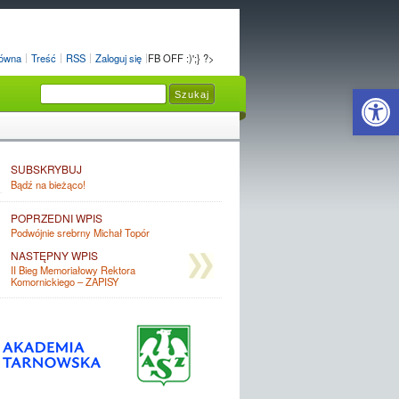
łówna
Treść
RSS
Zaloguj się
FB OFF :)';} ?>
Open 
SUBSKRYBUJ
Bądź na bieżąco!
POPRZEDNI WPIS
Podwójnie srebrny Michał Topór
NASTĘPNY WPIS
II Bieg Memoriałowy Rektora
Komornickiego – ZAPISY