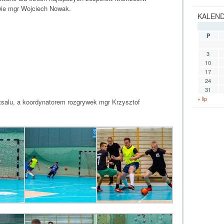
ie mgr Wojciech Nowak.
KALEN
P
3
10
17
24
31
« lip
tsalu, a koordynatorem rozgrywek mgr Krzysztof