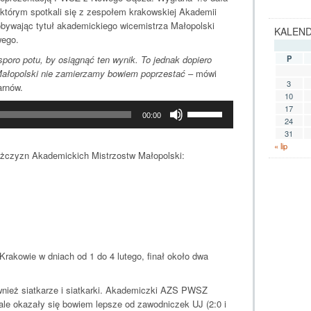
tórym spotkali się z zespołem krakowskiej Akademii
dobywając tytuł akademickiego wicemistrza Małopolski
KALEN
wego.
poro potu, by osiągnąć ten wynik. To jednak dopiero
P
Małopolski nie zamierzamy bowiem poprzestać
– mówi
3
arnów.
10
Używaj
17
00:00
strzałek
24
31
.
do
« lip
góry/do
żczyzn Akademickich Mistrzostw Małopolski:
dołu
aby
zwiększyć
lub
zmniejszyć
głośność.
 Krakowie w dniach od 1 do 4 lutego, finał około dwa
wnież siatkarze i siatkarki. Akademiczki AZS PWSZ
nale okazały się bowiem lepsze od zawodniczek UJ (2:0 i