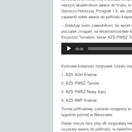
naszym akademikom awans do finału, w k
Górniczo-Hutniczej. Przegrali 1:5, ale z
zapewnili sobie awans do półfinału krajo
–
Gratuluję moim zawodnikom, bo wylali s
początek zmagań, na wicemistrzostwie 
Krzysztof Tomalski, trener AZS PWSZ T
Odtwarzacz
00:00
muzyki
Końcowa kolejność rozgrywek futsalu mę
1. AZS AGH Kraków
2. AZS PWSZ Tarnów
3. AZS PWSZ Nowy Sącz
4. AZS AWF Kraków
Turniej półfinałowy zostanie rozegrany w
tygodnie później w Warszawie.
Swoje mecze fazy play-off rozgrywają ró
uzyskały awans do półfinału, w ćwierćfi