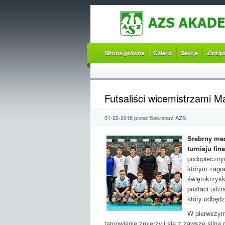
Strona główna
Galeria
Sekcje
Zarząd
Futsaliści wicemistrzami M
01-22-2018 przez Sekretarz AZS
Srebrny med
turnieju fi
podopiecznym
którym zagra
świętokrzysk
postaci udzi
który odbędz
W pierwszym
tarnowianie zmierzyli się z zawsze sil