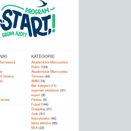
IKI
KATEGORIE
Tarnowska
Akademickie Mistrzostwa
Polski
(124)
ów
Akademickie Mistrzostwa
d Główny
Tarnowa
(43)
ły
AMM
(74)
Bez kategorii
(11)
ergometr wioślarski
(31)
esport
(8)
Tarnów
Fitness
(9)
Futsal
(144)
Grappling
(21)
Judo
(31)
Koszykówka
(40)
lekka atletyka
(95)
MLA
(23)