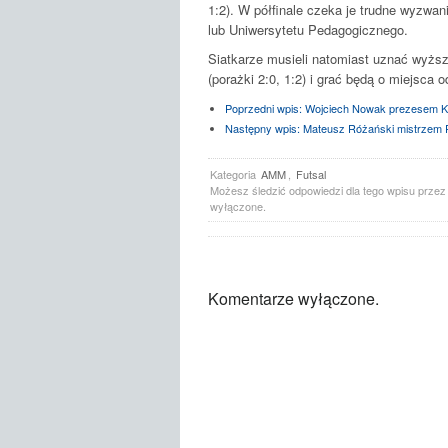
1:2). W półfinale czeka je trudne wyzwan
lub Uniwersytetu Pedagogicznego.
Siatkarze musieli natomiast uznać wyżs
(porażki 2:0, 1:2) i grać będą o miejsca o
Poprzedni wpis:
Wojciech Nowak prezesem 
Następny wpis:
Mateusz Różański mistrzem P
Kategoria
AMM
,
Futsal
Możesz śledzić odpowiedzi dla tego wpisu prze
wyłączone.
Komentarze wyłączone.