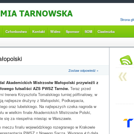
Strona g
Członkostwo
Kontakt
Wideo
Sponsor
SOM
Ciasteczka
ałopolski
Zostaw odpowiedź »
al Akademickich Mistrzostw Małopolski przywieźli z
nałowego futsaliści AZS PWSZ Tarnów.
Teraz przed
i trenera Krzysztofa Tomalskiego turniej półfinałowy, w
ją najlepsze drużyny z Małopolski, Podkarpacia,
iego oraz lubelskiego. Na najlepszych czeka nagroda w
ału w wielkim finale Akademickich Mistrzostw Polski,
ie się za niespełna miesiąc w Warszawie.
 meczu finału wojewódzkiego rozegranego w Krakowie
ną reprezentacją PWSZ z Nowego Sącza. Wygrana 4:0 dała