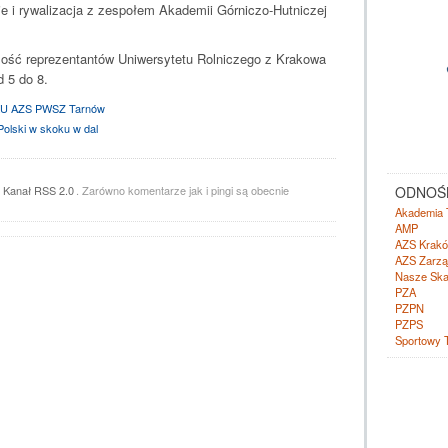
ie i rywalizacja z zespołem Akademii Górniczo-Hutniczej
zość reprezentantów Uniwersytetu Rolniczego z Krakowa
d 5 do 8.
KU AZS PWSZ Tarnów
olski w skoku w dal
z
Kanał RSS 2.0
. Zarówno komentarze jak i pingi są obecnie
ODNOŚN
Akademia 
AMP
AZS Krak
AZS Zarzą
Nasze Ska
PZA
PZPN
PZPS
Sportowy 