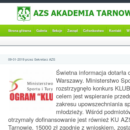
Strona główna
Galeria
Sekcje
Zarząd
Członkostwo
Kontakt
W
09-01-2019 przez Sekretarz AZS
Świetna informacja dotarła 
Warszawy. Ministerstwo Spor
rozstrzygnęło konkurs KLUB
celem jest wspieranie przed
zakresu upowszechniania spo
młodzieży. Wśród podmiotów
otrzymały dofinansowanie jest również KU 
Tarnowie. 15000 zł zgodnie z wnioskiem, zost