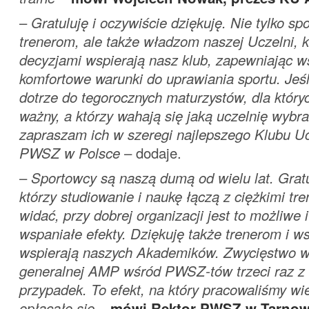
–
Gratuluję i oczywiście dziękuję. Nie tylko s
trenerom, ale także władzom naszej Uczelni, 
decyzjami wspierają nasz klub, zapewniając 
komfortowe warunki do uprawiania sportu. Jeśl
dotrze do tegorocznych maturzystów, dla któryc
ważny, a którzy wahają się jaką uczelnię wybra
zapraszam ich w szeregi najlepszego Klubu 
PWSZ w Polsce
– dodaje.
–
Sportowcy są naszą dumą od wielu lat. Grat
którzy studiowanie i naukę łączą z ciężkimi tr
widać, przy dobrej organizacji jest to możliwe 
wspaniałe efekty. Dziękuję także trenerom i ws
wspierają naszych Akademików. Zwycięstwo w k
generalnej AMP wśród PWSZ-tów trzeci raz z 
przypadek. To efekt, na który pracowaliśmy wie
opłacało się
–
mówi Rektor PWSZ w Tarnowi