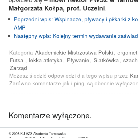
Małgorzata Kołpa, prof. Uczelni
.
Poprzedni wpis:
Wspinacze, pływacy i piłkarki z k
AMP
Następny wpis:
Kolejny termin wydawania zaświa
Kategoria
Akademickie Mistrzostwa Polski
,
ergometr
Futsal
,
lekka atletyka
,
Pływanie
,
Siatkówka
,
szach
Zarząd
Możesz śledzić odpowiedzi dla tego wpisu przez
Ka
Zarówno komentarze jak i pingi są obecnie wyłączo
Komentarze wyłączone.
© 2026 KU AZS Akademia Tarnowska