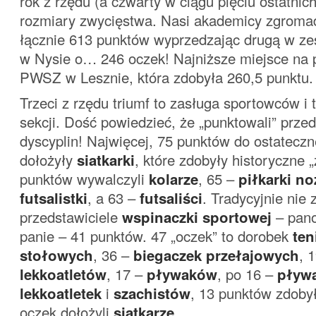
rok z rzędu (a czwarty w ciągu pięciu ostatnich 
rozmiary zwycięstwa. Nasi akademicy zgroma
łącznie 613 punktów wyprzedzając drugą w z
w Nysie o… 246 oczek! Najniższe miejsce na 
PWSZ w Lesznie, która zdobyła 260,5 punktu.
Trzeci z rzędu triumf to zasługa sportowców i 
sekcji. Dość powiedzieć, że „punktowali” przed
dyscyplin! Najwięcej, 75 punktów do ostatecz
dołożyły
siatkarki
, które zdobyły historyczne „
punktów wywalczyli
kolarze
, 65 –
piłkarki n
futsalistki
, a 63 –
futsaliści
. Tradycyjnie nie 
przedstawiciele
wspinaczki sportowej
– pano
panie – 41 punktów. 47 „oczek” to dorobek
ten
stołowych
, 36 –
biegaczek przełajowych
, 
lekkoatletów
, 17 –
pływaków
, po 16 –
pływ
lekkoatletek
i
szachistów
, 13 punktów zdoby
oczek dołożyli
siatkarze
.