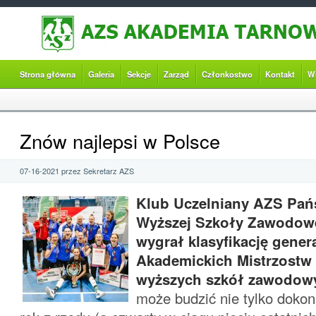
Strona główna
Galeria
Sekcje
Zarząd
Członkostwo
Kontakt
W
Znów najlepsi w Polsce
07-16-2021 przez Sekretarz AZS
Klub Uczelniany AZS Pań
Wyższej Szkoły Zawodowe
wygrał klasyfikację gener
Akademickich Mistrzostw
wyższych szkół zawodow
może budzić nie tylko dokon