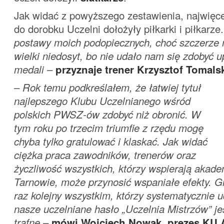
Jak widać z powyższego zestawienia, najwięce
do dorobku Uczelni dołożyły piłkarki i piłkarze
postawy moich podopiecznych, choć szczerze 
wielki niedosyt, bo nie udało nam się zdobyć 
medali
–
przyznaje trener Krzysztof Tomals
–
Rok temu podkreślałem, że łatwiej tytuł
najlepszego Klubu Uczelnianego wśród
polskich PWSZ-ów zdobyć niż obronić. W
tym roku po trzecim triumfie z rzędu mogę
chyba tylko gratulować i klaskać. Jak widać
ciężka praca zawodników, trenerów oraz
życzliwość wszystkich, którzy wspierają akade
Tarnowie, może przynosić wspaniałe efekty. G
raz kolejny wszystkim, którzy systematycznie 
nasze uczelniane hasło „Uczelnia Mistrzów” jes
trafne
–
mówi Wojciech Nowak, prezes KU