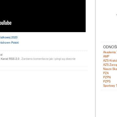
siatkowej 2020
istrzem Polski
ODNOŚN
Akademia 
al
AMP
z
Kanał RSS 2.0
. Zarówno komentarze jak i pingi są obecnie
AZS Krak
AZS Zarzą
Nasze Ska
PZA
PZPN
PZPS
Sportowy 