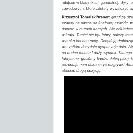
miejsce w klasyfikacji generalnej. Były
zawodowych, które zdołały wywalczyć aw
Krzysztof Tomalski/trener:
gratuluję dz
szansy na awans do finałowej czwórki, w
dopiero w rzutach karnych. Ale odkładaj
w kraju. Turniej nie był łatwy, należy r
wysoką koncentrację. Decydują drobiazgi
wszystkim decyduje dyspozycja dnia. Ale
na trudne mecze i duży wysiłek. Dlatego 
taktyczne, graliśmy bardzo dobrą piłkę,
pozostaje nam dokończyć rozgrywki Aka
obecnie drugą pozycję.