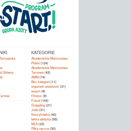
IKI
KATEGORIE
Tarnowska
Akademickie Mistrzostwa
Polski
(124)
ów
Akademickie Mistrzostwa
d Główny
Tarnowa
(43)
ły
AMM
(74)
Bez kategorii
(11)
ergometr wioślarski
(31)
esport
(8)
Tarnów
Fitness
(9)
Futsal
(144)
Grappling
(21)
Judo
(31)
Koszykówka
(40)
lekka atletyka
(95)
MLA
(23)
Piłka ręczna
(50)