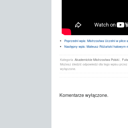
Poprzedni wpis:
Mistrzostwa Uczelni w piłce 
Następny wpis:
Mateusz Różański halowym m
Kategoria
Akademickie Mistrzostwa Polski
,
Futs
Możesz śledzić odpowiedzi dla tego wpisu prze
wyłączone.
Komentarze wyłączone.