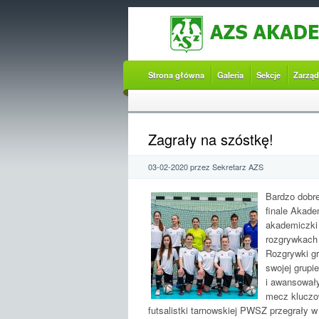
Strona główna
Galeria
Sekcje
Zarząd
Zagrały na szóstkę!
03-02-2020 przez Sekretarz AZS
Bardzo dobre
finale Akade
akademiczki 
rozgrywkach 
Rozgrywki gr
swojej grupi
i awansowały
mecz kluczow
futsalistki tarnowskiej PWSZ przegrały w