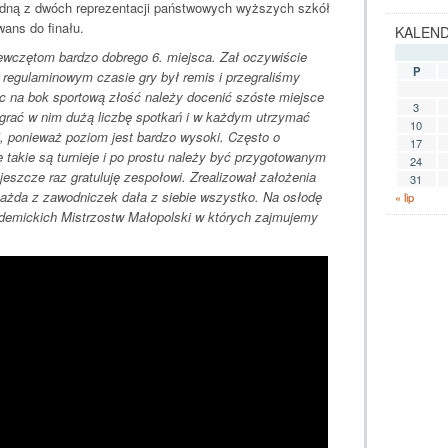
 jedną z dwóch reprezentacji państwowych wyższych szkół
ans do finału.
KALEN
iewczętom bardzo dobrego 6. miejsca. Zał oczywiście
P
 regulaminowym czasie gry był remis i przegraliśmy
ąc na bok sportową złość należy docenić szóste miejsce
3
ozegrać w nim dużą liczbę spotkań i w każdym utrzymać
10
, ponieważ poziom jest bardzo wysoki. Często o
17
 takie są turnieje i po prostu należy być przygotowanym
24
jeszcze raz gratuluję zespołowi. Zrealizował założenia
31
 każda z zawodniczek dała z siebie wszystko. Na osłodę
« lip
demickich Mistrzostw Małopolski w których zajmujemy