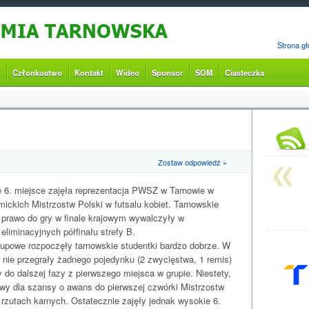
Strona g
Członkostwo
Kontakt
Wideo
Sponsor
SOM
Ciasteczka
Zostaw odpowiedź »
 6. miejsce zajęła reprezentacja PWSZ w Tarnowie w
mickich Mistrzostw Polski w futsalu kobiet. Tarnowskie
prawo do gry w finale krajowym wywalczyły w
eliminacyjnych półfinału strefy B.
upowe rozpoczęły tarnowskie studentki bardzo dobrze. W
e nie przegrały żadnego pojedynku (2 zwycięstwa, 1 remis)
 do dalszej fazy z pierwszego miejsca w grupie. Niestety,
y dla szansy o awans do pierwszej czwórki Mistrzostw
 rzutach karnych. Ostatecznie zajęły jednak wysokie 6.