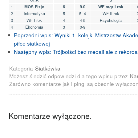
1
MOS Fizjo
6
9-0
WF mgr I rok
2
Informatyka
5
5 -4
WF II rok
3
WF I rok
4
4-5
Psychologia
4
Ekonomia
3
0-9
Poprzedni wpis:
Wyniki 1. kolejki Mistrzostw Akad
piłce siatkowej
Następny wpis:
Trójboiści bez medali ale z rekord
Kategoria
Siatkówka
Możesz śledzić odpowiedzi dla tego wpisu przez
Ka
Zarówno komentarze jak i pingi są obecnie wyłączo
Komentarze wyłączone.