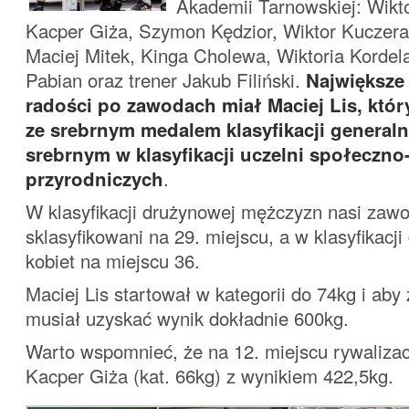
Akademii Tarnowskiej: Wikt
Kacper Giża, Szymon Kędzior, Wiktor Kuczera,
Maciej Mitek, Kinga Cholewa, Wiktoria Kordel
Pabian oraz trener Jakub Filiński.
Największe
radości po zawodach miał Maciej Lis, który
ze srebrnym medalem klasyfikacji generaln
srebrnym w klasyfikacji uczelni społeczno
przyrodniczych
.
W klasyfikacji drużynowej mężczyzn nasi zawod
sklasyfikowani na 29. miejscu, a w klasyfikacj
kobiet na miejscu 36.
Maciej Lis startował w kategorii do 74kg i aby
musiał uzyskać wynik dokładnie 600kg.
Warto wspomnieć, że na 12. miejscu rywalizac
Kacper Giża (kat. 66kg) z wynikiem 422,5kg.