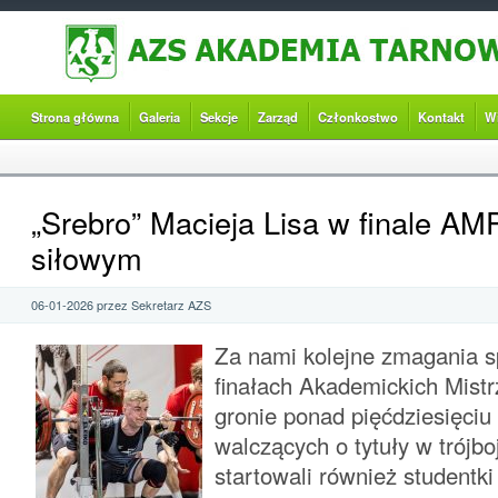
Strona główna
Galeria
Sekcje
Zarząd
Członkostwo
Kontakt
W
„Srebro” Macieja Lisa w finale AMP
siłowym
06-01-2026 przez Sekretarz AZS
Za nami kolejne zmagania 
finałach Akademickich Mistr
gronie ponad pięćdziesięciu 
walczących o tytuły w trójb
startowali również studentki