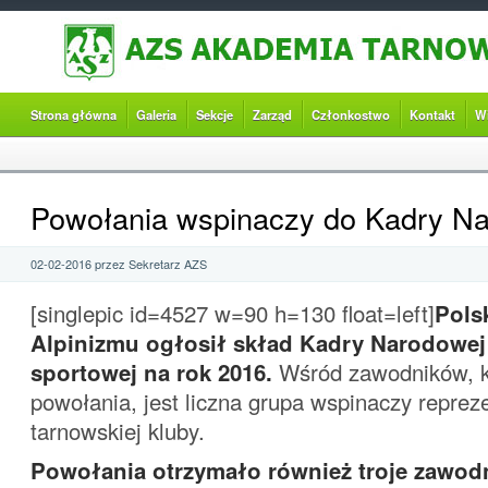
Strona główna
Galeria
Sekcje
Zarząd
Członkostwo
Kontakt
W
Powołania wspinaczy do Kadry N
02-02-2016 przez Sekretarz AZS
[singlepic id=4527 w=90 h=130 float=left]
Pols
Alpinizmu ogłosił skład Kadry Narodowej
sportowej na rok 2016.
Wśród zawodników, kt
powołania, jest liczna grupa wspinaczy reprez
tarnowskiej kluby.
Powołania otrzymało również troje zawo