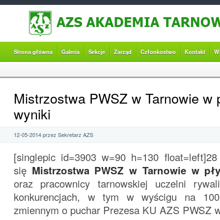
Strona główna
Galeria
Sekcje
Zarząd
Członkostwo
Kontakt
W
Mistrzostwa PWSZ w Tarnowie w 
wyniki
12-05-2014 przez Sekretarz AZS
[singlepic id=3903 w=90 h=130 float=left]28
się
Mistrzostwa PWSZ w Tarnowie w pł
oraz pracownicy tarnowskiej uczelni rywal
konkurencjach, w tym w wyścigu na 100
zmiennym o puchar Prezesa KU AZS PWSZ w