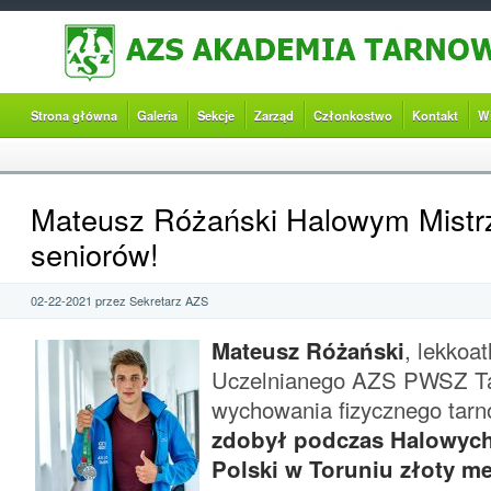
Strona główna
Galeria
Sekcje
Zarząd
Członkostwo
Kontakt
W
Mateusz Różański Halowym Mistr
seniorów!
02-22-2021 przez Sekretarz AZS
Mateusz Różański
, lekkoa
Uczelnianego AZS PWSZ Ta
wychowania fizycznego tar
zdobył podczas Halowych
Polski w Toruniu złoty m