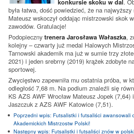
konkursie skoku w dal
. O
była łatwa, dość powiedzieć, że na najwyższy
Mateusz wskoczył oddając mistrzowski skok w 
zawodów. Gratulacje!
Podopieczny
trenera Jarosława Wałaszka
, 
kolejny – czwarty już medal Halowych Mistrzos
Tarnowski akademik ma już w sumie trzy złote
2021) i jeden srebrny (2019) krążek zdobyte na
sportowej.
Zwycięstwo zapewniła mu ostatnia próba, w kt
odległość 7,68 m. Na podium znaleźli się równ
KS AZS AWF Wrocław Mateusz Jopek (7,64) 
Jaszczuk z AZS AWF Katowice (7,51).
Poprzedni wpis:
Futsalistki i futsaliści awansowali 
Akademickich Mistrzostw Polski!
Następny wpis:
Futsalistki i futsaliści znów w pols