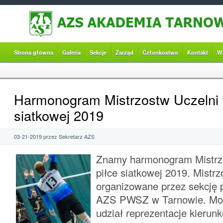
Strona główna
Galeria
Sekcje
Zarząd
Członkostwo
Kontakt
W
Harmonogram Mistrzostw Uczelni 
siatkowej 2019
03-21-2019 przez Sekretarz AZS
Znamy harmonogram Mistrz
piłce siatkowej 2019. Mistr
organizowane przez sekcję p
AZS PWSZ w Tarnowie. Mog
udział reprezentacje kierunk