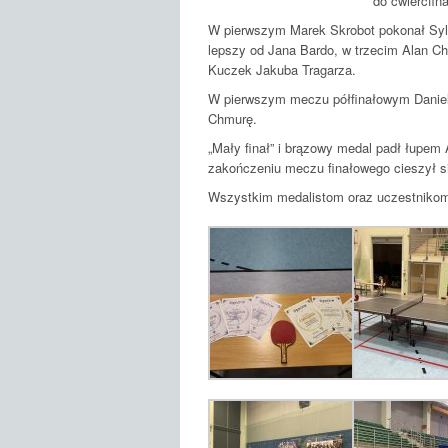
do ćwierćfin
W pierwszym Marek Skrobot pokonał Sylw
lepszy od Jana Bardo, w trzecim Alan C
Kuczek Jakuba Tragarza.
W pierwszym meczu półfinałowym Daniel 
Chmurę.
„Mały finał” i brązowy medal padł łupem 
zakończeniu meczu finałowego cieszył si
Wszystkim medalistom oraz uczestnikom 