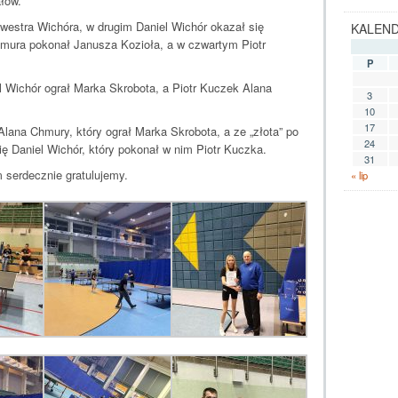
ałów.
estra Wichóra, w drugim Daniel Wichór okazał się
KALEN
hmura pokonał Janusza Kozioła, a w czwartym Piotr
P
Wichór ograł Marka Skrobota, a Piotr Kuczek Alana
3
10
17
Alana Chmury, który ograł Marka Skrobota, a ze „złota” po
24
ę Daniel Wichór, który pokonał w nim Piotr Kuczka.
31
serdecznie gratulujemy.
« lip