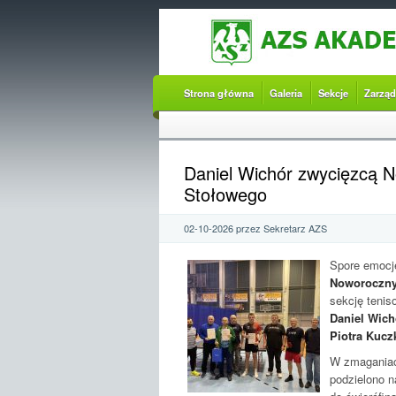
Strona główna
Galeria
Sekcje
Zarząd
Daniel Wichór zwycięzcą N
Stołowego
02-10-2026 przez Sekretarz AZS
Spore emocje
Noworoczny
sekcję teni
Daniel Wich
Piotra Kucz
W zmaganiach
podzielono n