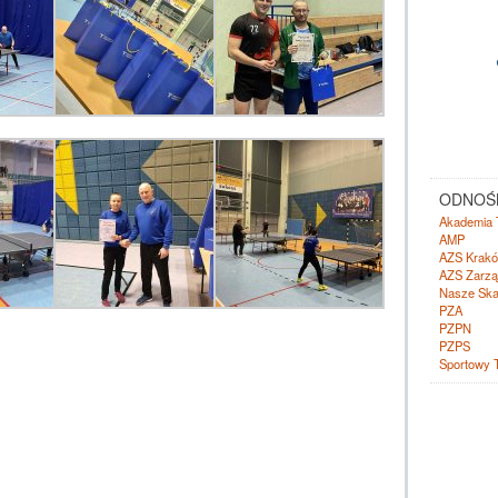
ODNOŚN
Akademia 
AMP
AZS Krak
AZS Zarzą
Nasze Ska
PZA
PZPN
PZPS
Sportowy 