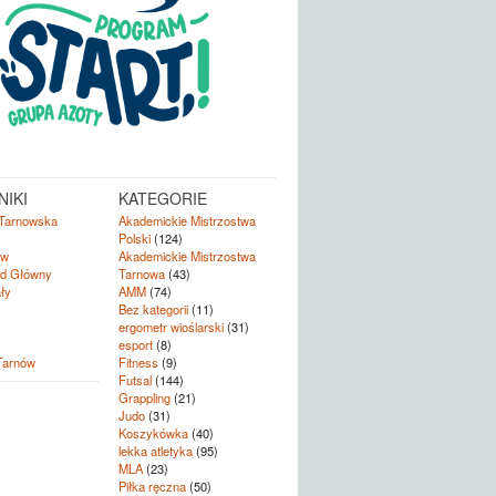
IKI
KATEGORIE
Tarnowska
Akademickie Mistrzostwa
Polski
(124)
ów
Akademickie Mistrzostwa
d Główny
Tarnowa
(43)
ły
AMM
(74)
Bez kategorii
(11)
ergometr wioślarski
(31)
esport
(8)
Tarnów
Fitness
(9)
Futsal
(144)
Grappling
(21)
Judo
(31)
Koszykówka
(40)
lekka atletyka
(95)
MLA
(23)
Piłka ręczna
(50)