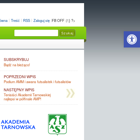
łówna
Treść
RSS
Zaloguj się
FB OFF :)';} ?>
Open 
SUBSKRYBUJ
Bądź na bieżąco!
POPRZEDNI WPIS
Podium AMM i awans futsalistek i futsalistów
NASTĘPNY WPIS
Tenisiści Akademii Tarnowskiej
najlepsi w półfinale AMP!