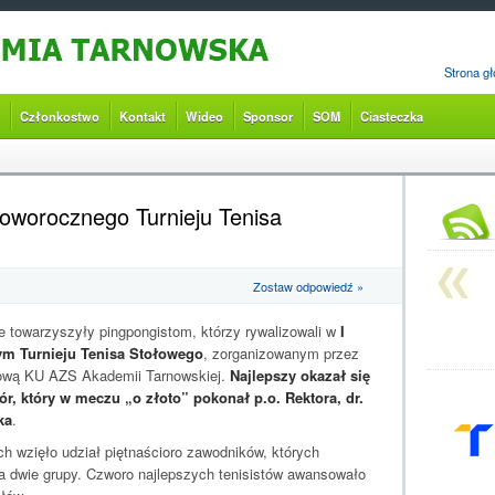
Strona g
Członkostwo
Kontakt
Wideo
Sponsor
SOM
Ciasteczka
oworocznego Turnieju Tenisa
Zostaw odpowiedź »
 towarzyszyły pingpongistom, którzy rywalizowali w
I
m Turnieju Tenisa Stołowego
, zorganizowanym przez
sową KU AZS Akademii Tarnowskiej.
Najlepszy okazał się
ór, który w meczu „o złoto” pokonał p.o. Rektora, dr.
ka
.
 wzięło udział piętnaścioro zawodników, których
a dwie grupy. Czworo najlepszych tenisistów awansowało