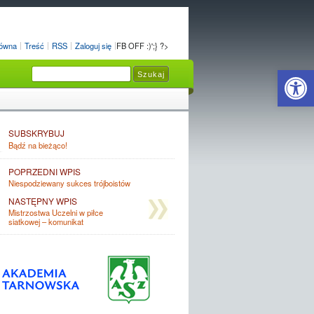
łówna
Treść
RSS
Zaloguj się
FB OFF :)';} ?>
Open 
SUBSKRYBUJ
Bądź na bieżąco!
POPRZEDNI WPIS
Niespodziewany sukces trójboistów
NASTĘPNY WPIS
Mistrzostwa Uczelni w piłce
siatkowej – komunikat