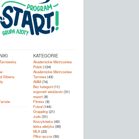
IKI
KATEGORIE
Tarnowska
Akademickie Mistrzostwa
Polski
(124)
ów
Akademickie Mistrzostwa
d Główny
Tarnowa
(43)
ły
AMM
(74)
Bez kategorii
(11)
ergometr wioślarski
(31)
esport
(8)
Tarnów
Fitness
(9)
Futsal
(144)
Grappling
(21)
Judo
(31)
Koszykówka
(40)
lekka atletyka
(95)
MLA
(23)
Piłka ręczna
(50)