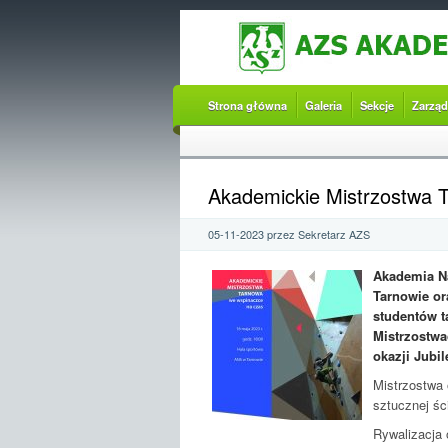
Strona główna
Galeria
Sekcje
Zarząd
Akademickie Mistrzostwa 
05-11-2023 przez Sekretarz AZS
Akademia N
Tarnowie or
studentów t
Mistrzostwa
okazji Jubi
Mistrzostwa 
sztucznej śc
Rywalizacja 