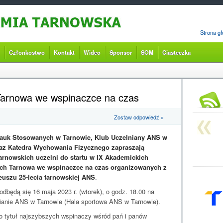
Strona g
Członkostwo
Kontakt
Wideo
Sponsor
SOM
Ciasteczka
Tarnowa we wspinaczce na czas
Zostaw odpowiedź »
auk Stosowanych w Tarnowie, Klub Uczelniany ANS w
az Katedra Wychowania Fizycznego zapraszają
arnowskich uczelni do startu w IX Akademickich
ch Tarnowa we wspinaczce na czas organizowanych z
leuszu 25-lecia tarnowskiej ANS
.
odbędą się 16 maja 2023 r. (wtorek), o godz. 18.00 na
ianie ANS w Tarnowie (Hala sportowa ANS w Tarnowie).
o tytuł najszybszych wspinaczy wśród pań i panów