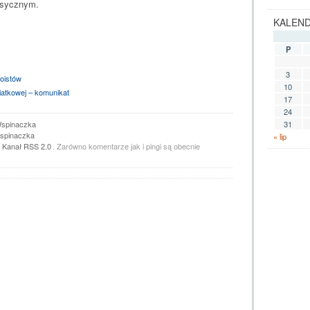
asycznym.
KALEN
P
3
oistów
10
iatkowej – komunikat
17
24
spinaczka
31
spinaczka
« lip
z
Kanał RSS 2.0
. Zarówno komentarze jak i pingi są obecnie