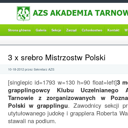
Strona główna
Galeria
Sekcje
Zarząd
Członkostwo
Kontakt
W
3 x srebro Mistrzostw Polski
10-18-2012 przez Sekretarz AZS
[singlepic id=1793 w=130 h=90 float=left]
3 m
grapplingowcy Klubu Uczelnianeg
Tarnowie z zorganizowanych w Poznan
Polski w grapplingu
. Zawodnicy sekcji p
utytułowanego judokę i grapplera Roberta War
stawali na podium.