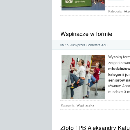
Kategoria:
Aka
Wspinacze w formie
05-15-2026 przez Sekretarz AZS
Wysoką form
zorganizowa
młodzieżowc
kategorii j
seniorów na
również Anna 
młodsze 3 m
Kategoria:
Wspinaczka
Złoto i PB Aleksandry Kał