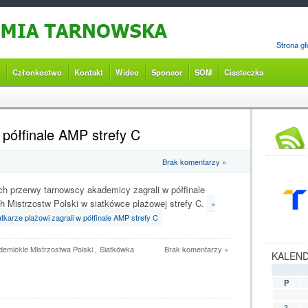
Strona g
Członkostwo
Kontakt
Wideo
Sponsor
SOM
Ciasteczka
 półfinale AMP strefy C
Brak komentarzy »
ach przerwy tarnowscy akademicy zagrali w półfinale
 Mistrzostw Polski w siatkówce plażowej strefy C.
»
iatkarze plażowi zagrali w półfinale AMP strefy C
emickie Mistrzostwa Polski
,
Siatkówka
Brak komentarzy »
KALEN
P
3