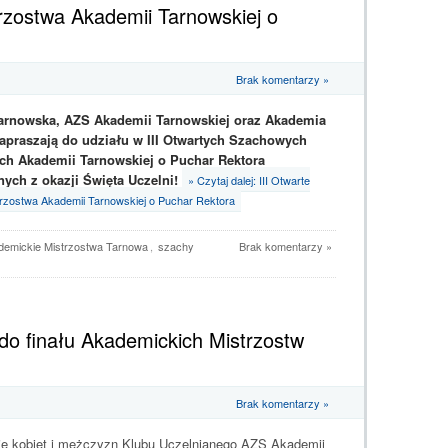
rzostwa Akademii Tarnowskiej o
Brak komentarzy »
arnowska, AZS Akademii Tarnowskiej oraz Akademia
praszają do udziału w III Otwartych Szachowych
ch Akademii Tarnowskiej o Puchar Rektora
ych z okazji Święta Uczelni!
» Czytaj dalej: III Otwarte
zostwa Akademii Tarnowskiej o Puchar Rektora
demickie Mistrzostwa Tarnowa
,
szachy
Brak komentarzy »
do finału Akademickich Mistrzostw
Brak komentarzy »
je kobiet i mężczyzn Klubu Uczelnianego AZS Akademii