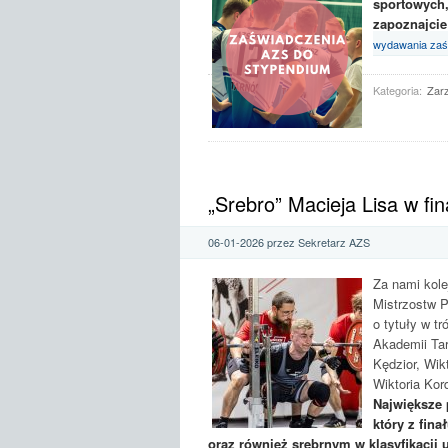
sportowych,
zapoznajcie
wydawania zaś
Kategoria:
Zar
„Srebro” Macieja Lisa w fi
06-01-2026 przez Sekretarz AZS
Za nami kole
Mistrzostw P
o tytuły w tr
Akademii Ta
Kędzior, Wik
Wiktoria Kor
Największe 
który z fin
oraz również srebrnym w klasyfikacji 