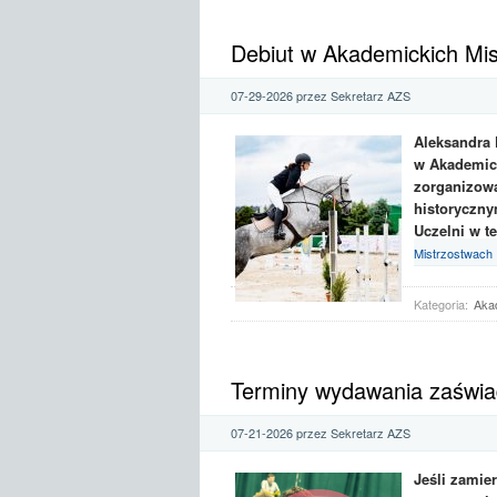
Debiut w Akademickich Mis
07-29-2026 przez Sekretarz AZS
Aleksandra 
w Akademick
zorganizowa
historyczny
Uczelni w te
Mistrzostwach P
Kategoria:
Akad
Terminy wydawania zaświa
07-21-2026 przez Sekretarz AZS
Jeśli zamie