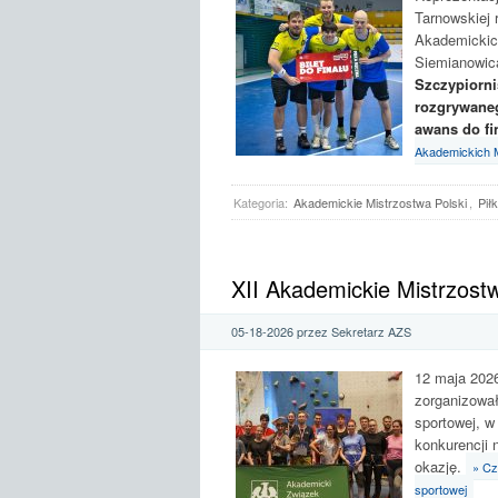
Tarnowskiej 
Akademickich
Siemianowica
Szczypiorni
rozgrywaneg
awans do fi
Akademickich M
Kategoria:
Akademickie Mistrzostwa Polski
,
Pił
XII Akademickie Mistrzost
05-18-2026 przez Sekretarz AZS
12 maja 2026
zorganizowa
sportowej, w
konkurencji 
okazję.
» Cz
sportowej