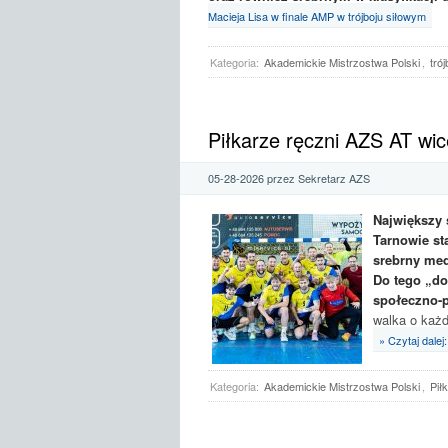
Macieja Lisa w finale AMP w trójboju siłowym
Kategoria:
Akademickie Mistrzostwa Polski
,
trój
Piłkarze ręczni AZS AT wic
05-28-2026 przez Sekretarz AZS
Największy 
Tarnowie st
srebrny med
Do tego „doł
społeczno-
walka o każd
» Czytaj dalej
Kategoria:
Akademickie Mistrzostwa Polski
,
Pił