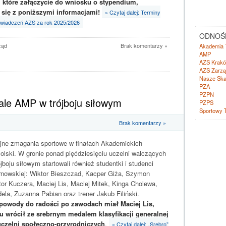
 które załączycie do wniosku o stypendium,
 się z poniższymi informacjami!
» Czytaj dalej: Terminy
wiadczeń AZS za rok 2025/2026
ODNOŚN
ząd
Brak komentarzy »
Akademia 
AMP
AZS Krak
AZS Zarzą
Nasze Ska
PZA
PZPN
nale AMP w trójboju siłowym
PZPS
Sportowy 
Brak komentarzy »
jne zmagania sportowe w finałach Akademickich
olski. W gronie ponad pięćdziesięciu uczelni walczących
ójboju siłowym startowali również studentki i studenci
rnowskiej: Wiktor Bieszczad, Kacper Giża, Szymon
tor Kuczera, Maciej Lis, Maciej Mitek, Kinga Cholewa,
dela, Zuzanna Pabian oraz trener Jakub Filiński.
powody do radości po zawodach miał Maciej Lis,
ału wrócił ze srebrnym medalem klasyfikacji generalnej
uczelni społeczno-przyrodniczych
.
» Czytaj dalej: „Srebro”