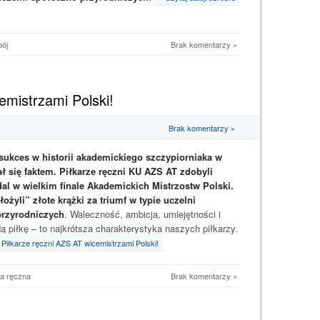
bój
Brak komentarzy »
emistrzami Polski!
Brak komentarzy »
sukces w historii akademickiego szczypiorniaka w
ał się faktem. Piłkarze ręczni KU AZS AT zdobyli
al w wielkim finale Akademickich Mistrzostw Polski.
ożyli” złote krążki za triumf w typie uczelni
przyrodniczych
. Waleczność, ambicja, umiejętności i
ą piłkę – to najkrótsza charakterystyka naszych piłkarzy.
: Piłkarze ręczni AZS AT wicemistrzami Polski!
ka ręczna
Brak komentarzy »