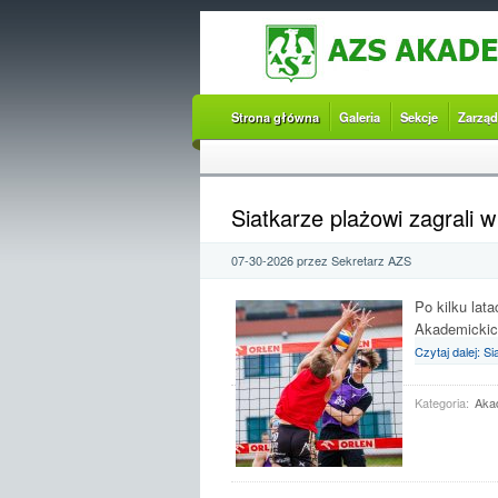
Strona główna
Galeria
Sekcje
Zarząd
Siatkarze plażowi zagrali w
07-30-2026 przez Sekretarz AZS
Po kilku lat
Akademickich
Czytaj dalej: S
Kategoria:
Akad