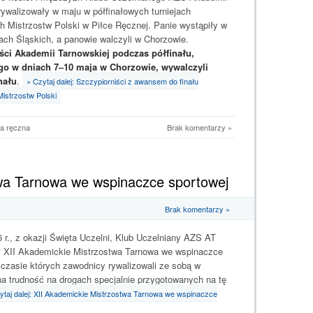
rywalizowały w maju w półfinałowych turniejach
 Mistrzostw Polski w Piłce Ręcznej. Panie wystąpiły w
ch Śląskich, a panowie walczyli w Chorzowie.
ści Akademii Tarnowskiej podczas półfinału,
o w dniach 7–10 maja w Chorzowie, wywalczyli
nału
.
» Czytaj dalej: Szczypiorniści z awansem do finału
istrzostw Polski
ka ręczna
Brak komentarzy »
wa Tarnowa we wspinaczce sportowej
Brak komentarzy »
 r., z okazji Święta Uczelni, Klub Uczelniany AZS AT
ł XII Akademickie Mistrzostwa Tarnowa we wspinaczce
 czasie których zawodnicy rywalizowali ze sobą w
na trudność na drogach specjalnie przygotowanych na tę
ytaj dalej: XII Akademickie Mistrzostwa Tarnowa we wspinaczce