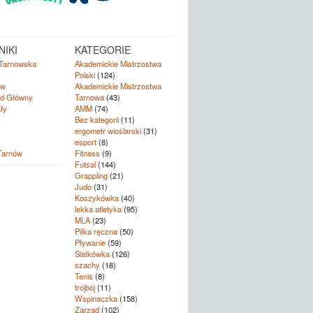
IKI
KATEGORIE
Tarnowska
Akademickie Mistrzostwa
Polski
(124)
ów
Akademickie Mistrzostwa
d Główny
Tarnowa
(43)
ły
AMM
(74)
Bez kategorii
(11)
ergometr wioślarski
(31)
esport
(8)
Tarnów
Fitness
(9)
Futsal
(144)
Grappling
(21)
Judo
(31)
Koszykówka
(40)
lekka atletyka
(95)
MLA
(23)
Piłka ręczna
(50)
Pływanie
(59)
Siatkówka
(126)
szachy
(18)
Tenis
(8)
trójbój
(11)
Wspinaczka
(158)
Zarząd
(102)