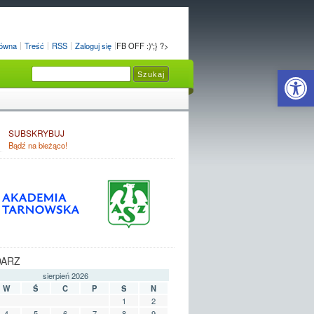
łówna
Treść
RSS
Zaloguj się
FB OFF :)';} ?>
Open 
SUBSKRYBUJ
Bądź na bieżąco!
DARZ
sierpień 2026
W
Ś
C
P
S
N
1
2
4
5
6
7
8
9