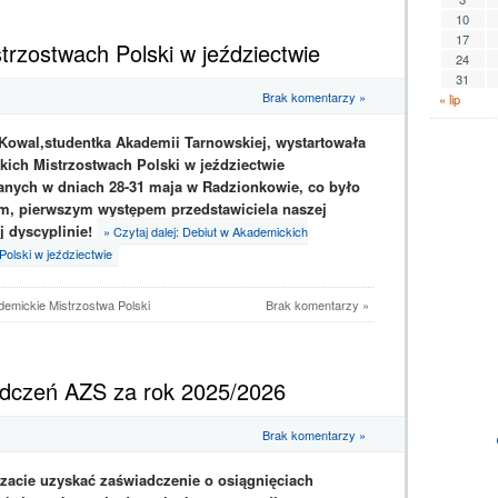
10
17
trzostwach Polski w jeździectwie
24
31
Brak komentarzy »
« lip
Kowal,studentka Akademii Tarnowskiej, wystartowała
ich Mistrzostwach Polski w jeździectwie
nych w dniach 28-31 maja w Radzionkowie, co było
m, pierwszym występem przedstawiciela naszej
j dyscyplinie!
» Czytaj dalej: Debiut w Akademickich
olski w jeździectwie
emickie Mistrzostwa Polski
Brak komentarzy »
dczeń AZS za rok 2025/2026
Brak komentarzy »
rzacie uzyskać zaświadczenie o osiągnięciach