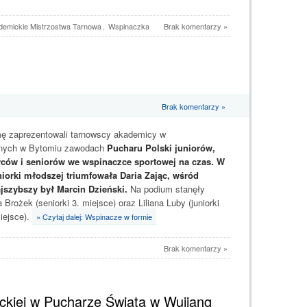
demickie Mistrzostwa Tarnowa
,
Wspinaczka
Brak komentarzy »
Brak komentarzy »
ę zaprezentowali tarnowscy akademicy w
nych w Bytomiu zawodach
Pucharu Polski juniorów,
ów i seniorów we wspinaczce sportowej na czas. W
uniorki młodszej triumfowała Daria Zając, wśród
jszybszy był Marcin Dzieński.
Na podium stanęły
Brożek (seniorki 3. miejsce) oraz Liliana Luby (juniorki
iejsce).
» Czytaj dalej: Wspinacze w formie
Brak komentarzy »
uckiej w Pucharze Świata w Wujiang